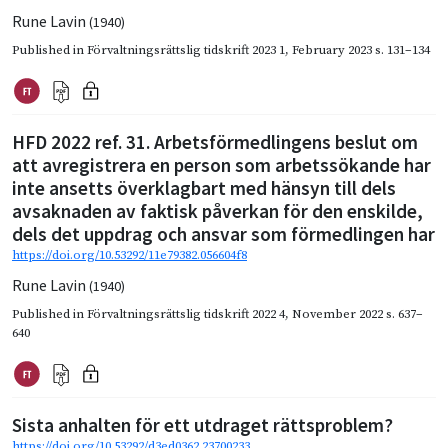
Rune Lavin
(1940)
Published in
Förvaltningsrättslig tidskrift 2023 1
,
February 2023
s. 131–134
HFD 2022 ref. 31. Arbetsförmedlingens beslut om
att avregistrera en person som arbetssökande har
inte ansetts överklagbart med hänsyn till dels
avsaknaden av faktisk påverkan för den enskilde,
dels det uppdrag och ansvar som förmedlingen har
https://doi.org/10.53292/11e79382.056604f8
Rune Lavin
(1940)
Published in
Förvaltningsrättslig tidskrift 2022 4
,
November 2022
s. 637–
640
Sista anhalten för ett utdraget rättsproblem?
https://doi.org/10.53292/d3ed0362.23700233