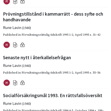
Prövningstillstånd i kammarrätt - dess syfte och
handhavande
Rune Lavin
(1940)
Published in
Förvaltningsrättslig tidskrift 1995 1-2
,
April 1995
s. 31–42
Senaste nytt i återkallelsefrågan
Rune Lavin
(1940)
Published in
Förvaltningsrättslig tidskrift 1995 1-2
,
April 1995
s. 55–56
Socialförsäkringsmål 1993. En rättsfallsöversikt
Rune Lavin
(1940)
Published in
Förvaltningsrättslig tidskrift 1994 4-5
,
October 1994
s. 199–