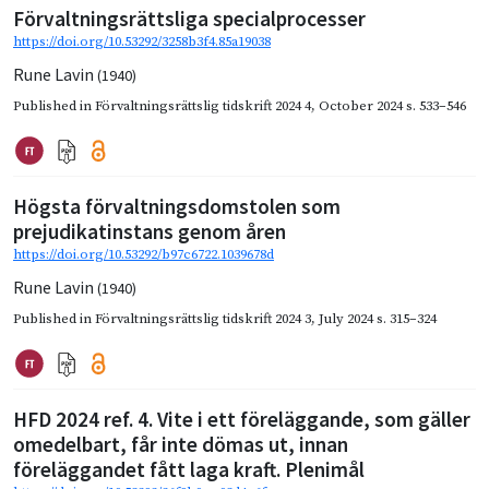
Förvaltningsrättsliga specialprocesser
https://doi.org/10.53292/3258b3f4.85a19038
Rune Lavin
(1940)
Published in
Förvaltningsrättslig tidskrift 2024 4
,
October 2024
s. 533–546
Högsta förvaltningsdomstolen som
prejudikatinstans genom åren
https://doi.org/10.53292/b97c6722.1039678d
Rune Lavin
(1940)
Published in
Förvaltningsrättslig tidskrift 2024 3
,
July 2024
s. 315–324
HFD 2024 ref. 4. Vite i ett föreläggande, som gäller
omedelbart, får inte dömas ut, innan
föreläggandet fått laga kraft. Plenimål