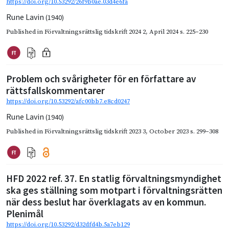
https://doi.org/10.53292/26f9b0ae.03d4e6fa
Rune Lavin
(1940)
Published in
Förvaltningsrättslig tidskrift 2024 2
,
April 2024
s. 225–230
Problem och svårigheter för en författare av
rättsfallskommentarer
https://doi.org/10.53292/afc00bb7.e8cd0247
Rune Lavin
(1940)
Published in
Förvaltningsrättslig tidskrift 2023 3
,
October 2023
s. 299–308
HFD 2022 ref. 37. En statlig förvaltningsmyndighet
ska ges ställning som motpart i förvaltningsrätten
när dess beslut har överklagats av en kommun.
Plenimål
https://doi.org/10.53292/d32dfd4b.5a7eb129