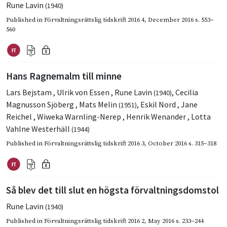
Rune Lavin
(1940)
Published in
Förvaltningsrättslig tidskrift 2016 4
,
December 2016
s. 553–
560
Hans Ragnemalm till minne
Lars Bejstam
,
Ulrik von Essen
,
Rune Lavin
,
Cecilia
(1940)
Magnusson Sjöberg
,
Mats Melin
,
Eskil Nord
,
Jane
(1951)
Reichel
,
Wiweka Warnling-Nerep
,
Henrik Wenander
,
Lotta
Vahlne Westerhäll
(1944)
Published in
Förvaltningsrättslig tidskrift 2016 3
,
October 2016
s. 315–318
Så blev det till slut en högsta förvaltningsdomstol
Rune Lavin
(1940)
Published in
Förvaltningsrättslig tidskrift 2016 2
,
May 2016
s. 233–244