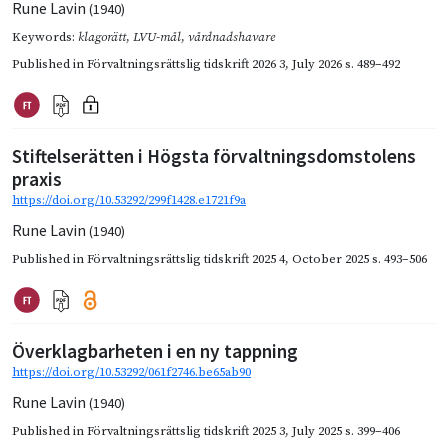
Rune Lavin
(1940)
Keywords:
klagorätt
,
LVU-mål
,
vårdnadshavare
Published in
Förvaltningsrättslig tidskrift 2026 3
,
July 2026
s. 489–492
Stiftelserätten i Högsta förvaltningsdomstolens
praxis
https://doi.org/10.53292/299f1428.e1721f9a
Rune Lavin
(1940)
Published in
Förvaltningsrättslig tidskrift 2025 4
,
October 2025
s. 493–506
Överklagbarheten i en ny tappning
https://doi.org/10.53292/061f2746.be65ab90
Rune Lavin
(1940)
Published in
Förvaltningsrättslig tidskrift 2025 3
,
July 2025
s. 399–406