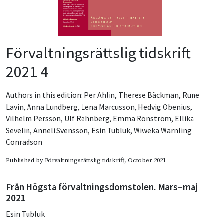
Förvaltningsrättslig tidskrift
2021 4
Authors in this edition:
Per Ahlin
,
Therese Bäckman
,
Rune
Lavin
,
Anna Lundberg
,
Lena Marcusson
,
Hedvig Obenius
,
Vilhelm Persson
,
Ulf Rehnberg
,
Emma Rönström
,
Ellika
Sevelin
,
Anneli Svensson
,
Esin Tubluk
,
Wiweka Warnling
Conradson
Published by
Förvaltningsrättslig tidskrift
, October 2021
Från Högsta förvaltningsdomstolen. Mars–maj
2021
Esin Tubluk