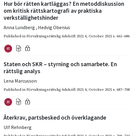
Hur bör rätten kartläggas? En metoddiskussion
om kritisk rättskartografi av praktiska
verkställighetshinder
Anna Lundberg
,
Hedvig Obenius
Published in
Förvaltningsrättslig tidskrift 2021 4
,
October 2021
s. 661–686
Staten och SKR – styrning och samarbete. En
rättslig analys
Lena Marcusson
Published in
Förvaltningsrättslig tidskrift 2021 4
,
October 2021
s. 687–708
Återkrav, partsbesked och överklagande
Ulf Rehnberg
Published in
Förvaltningsrättslig tidskrift 2021 4
,
October 2021
s. 709–722