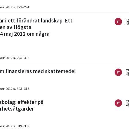
er 2012
s. 273–294
r i ett förändrat landskap. Ett
gen av Högsta
24 maj 2012 om några
er 2012
s. 295–302
som finansieras med skattemedel
er 2012
s. 303–318
bolag: effekter på
arhetsåtgärder
er 2012
s. 319–338