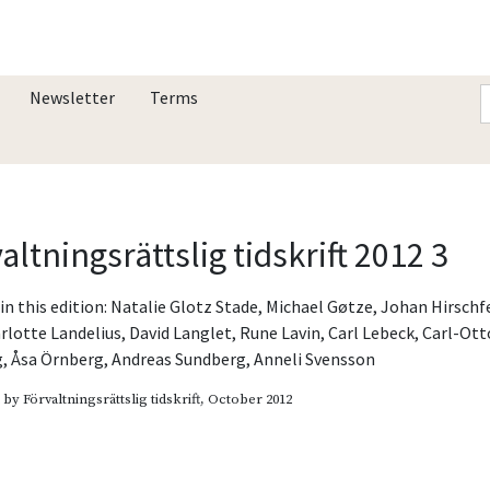
Newsletter
Terms
altningsrättslig tidskrift 2012 3
in this edition:
Natalie Glotz Stade
,
Michael Gøtze
,
Johan Hirschf
rlotte Landelius
,
David Langlet
,
Rune Lavin
,
Carl Lebeck
,
Carl-Ott
g
,
Åsa Örnberg
,
Andreas Sundberg
,
Anneli Svensson
d by
Förvaltningsrättslig tidskrift
, October 2012