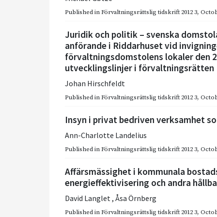
Published in
Förvaltningsrättslig tidskrift 2012 3
,
Octob
Juridik och politik – svenska domstola
anförande i Riddarhuset vid invignin
förvaltningsdomstolens lokaler den 
utvecklingslinjer i förvaltningsrätten
Johan Hirschfeldt
Published in
Förvaltningsrättslig tidskrift 2012 3
,
Octob
Insyn i privat bedriven verksamhet 
Ann-Charlotte Landelius
Published in
Förvaltningsrättslig tidskrift 2012 3
,
Octob
Affärsmässighet i kommunala bostads
energieffektivisering och andra hållb
David Langlet
,
Åsa Örnberg
Published in
Förvaltningsrättslig tidskrift 2012 3
,
Octob