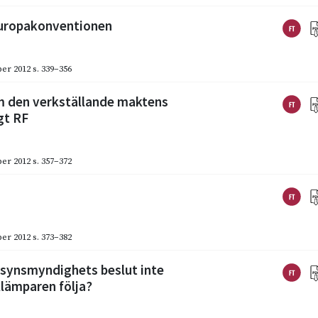
Europakonventionen
er 2012
s. 339–356
om den verkställande maktens
gt RF
er 2012
s. 357–372
er 2012
s. 373–382
llsynsmyndighets beslut inte
llämparen följa?