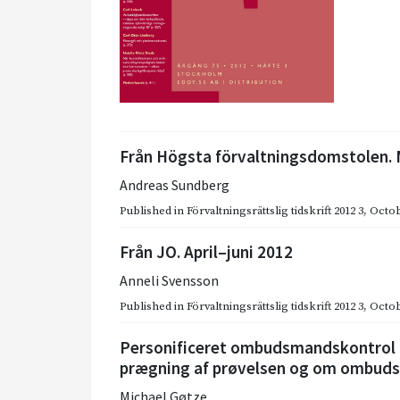
Från Högsta förvaltningsdomstolen.
Andreas Sundberg
Published in
Förvaltningsrättslig tidskrift 2012 3
,
Octob
Från JO. April–juni 2012
Anneli Svensson
Published in
Förvaltningsrättslig tidskrift 2012 3
,
Octob
Personificeret ombudsmandskontrol
prægning af prøvelsen og om ombu
Michael Gøtze