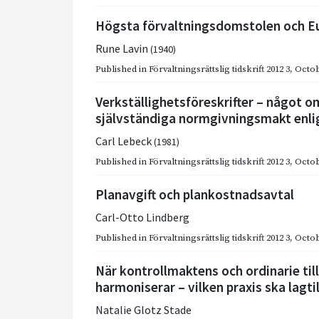
Högsta förvaltningsdomstolen och 
Rune Lavin
(1940)
Published in
Förvaltningsrättslig tidskrift 2012 3
,
Octob
Verkställighetsföreskrifter – något 
självständiga normgivningsmakt enli
Carl Lebeck
(1981)
Published in
Förvaltningsrättslig tidskrift 2012 3
,
Octob
Planavgift och plankostnadsavtal
Carl-Otto Lindberg
Published in
Förvaltningsrättslig tidskrift 2012 3
,
Octob
När kontrollmaktens och ordinarie ti
harmoniserar – vilken praxis ska lagti
Natalie Glotz Stade