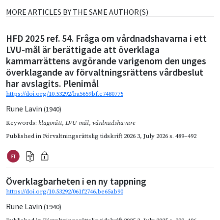
MORE ARTICLES BY THE SAME AUTHOR(S)
HFD 2025 ref. 54. Fråga om vårdnadshavarna i ett
LVU-mål är berättigade att överklaga
kammarrättens avgörande varigenom den unges
överklagande av förvaltningsrättens vårdbeslut
har avslagits. Plenimål
https://doi.org/10.53292/ba5659bf.c7480775
Rune Lavin
(1940)
Keywords:
klagorätt
,
LVU-mål
,
vårdnadshavare
Published in
Förvaltningsrättslig tidskrift 2026 3
,
July 2026
s. 489–492
Överklagbarheten i en ny tappning
https://doi.org/10.53292/061f2746.be65ab90
Rune Lavin
(1940)