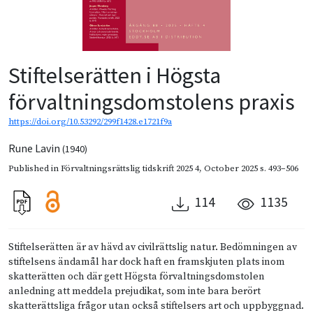
Stiftelserätten i Högsta
förvaltningsdomstolens praxis
https://doi.org/10.53292/299f1428.e1721f9a
Rune Lavin
(1940)
Published in
Förvaltningsrättslig tidskrift 2025 4
,
October 2025
s. 493–506
114
1135
Stiftelserätten är av hävd av civilrättslig natur. Bedömningen av
stiftelsens ändamål har dock haft en framskjuten plats inom
skatterätten och där gett Högsta förvaltningsdomstolen
anledning att meddela prejudikat, som inte bara berört
skatterättsliga frågor utan också stiftelsers art och uppbyggnad.