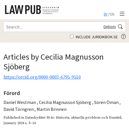
SV
/
EN
Options
INCLUDE JURIDIKBOK.SE
Articles by Cecilia Magnusson
Sjöberg
https://orcid.org/0000-0002-6795-9510
Förord
Daniel Westman
,
Cecilia Magnusson Sjöberg
,
Sören Öman
,
David Törngren
,
Martin Brinnen
Published in
Dataskyddet 50 år: Historia, aktuella problem och framtid
,
January 2024
s. 5–14