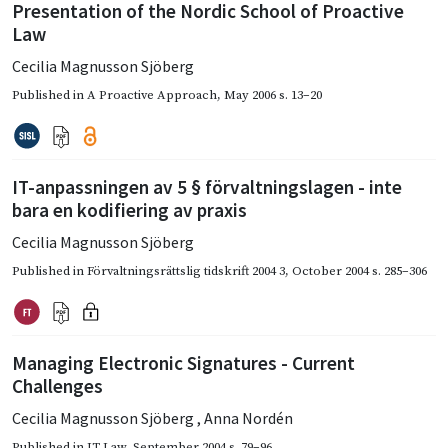
Presentation of the Nordic School of Proactive
Law
Cecilia Magnusson Sjöberg
Published in
A Proactive Approach
,
May 2006
s. 13–20
IT-anpassningen av 5 § förvaltningslagen - inte
bara en kodifiering av praxis
Cecilia Magnusson Sjöberg
Published in
Förvaltningsrättslig tidskrift 2004 3
,
October 2004
s. 285–306
Managing Electronic Signatures - Current
Challenges
Cecilia Magnusson Sjöberg
,
Anna Nordén
Published in
IT Law
,
September 2004
s. 79–96