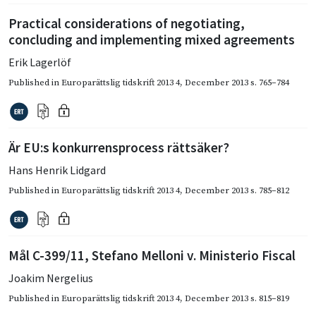
Practical considerations of negotiating,
concluding and implementing mixed agreements
Erik Lagerlöf
Published in
Europarättslig tidskrift 2013 4
,
December 2013
s. 765–784
Är EU:s konkurrensprocess rättsäker?
Hans Henrik Lidgard
Published in
Europarättslig tidskrift 2013 4
,
December 2013
s. 785–812
Mål C-399/11, Stefano Melloni v. Ministerio Fiscal
Joakim Nergelius
Published in
Europarättslig tidskrift 2013 4
,
December 2013
s. 815–819