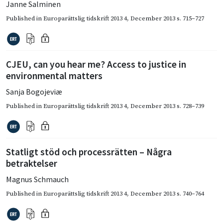
Janne Salminen
Published in
Europarättslig tidskrift 2013 4
,
December 2013
s. 715–727
CJEU, can you hear me? Access to justice in
environmental matters
Sanja Bogojeviæ
Published in
Europarättslig tidskrift 2013 4
,
December 2013
s. 728–739
Statligt stöd och processrätten – Några
betraktelser
Magnus Schmauch
Published in
Europarättslig tidskrift 2013 4
,
December 2013
s. 740–764