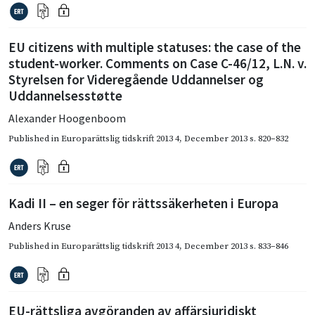
EU citizens with multiple statuses: the case of the
student-worker. Comments on Case C-46/12, L.N. v.
Styrelsen for Videregående Uddannelser og
Uddannelsesstøtte
Alexander Hoogenboom
Published in
Europarättslig tidskrift 2013 4
,
December 2013
s. 820–832
Kadi II – en seger för rättssäkerheten i Europa
Anders Kruse
Published in
Europarättslig tidskrift 2013 4
,
December 2013
s. 833–846
EU-rättsliga avgöranden av affärsjuridiskt