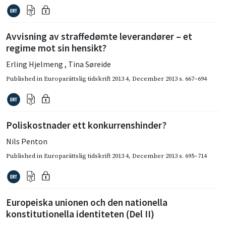
Avvisning av straffedømte leverandører – et
regime mot sin hensikt?
Erling Hjelmeng
,
Tina Søreide
Published in
Europarättslig tidskrift 2013 4
,
December 2013
s. 667–694
Poliskostnader ett konkurrenshinder?
Nils Penton
Published in
Europarättslig tidskrift 2013 4
,
December 2013
s. 695–714
Europeiska unionen och den nationella
konstitutionella identiteten (Del II)