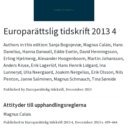
Europarättslig tidskrift 2013 4
Authors in this edition:
Sanja Bogojeviæ
,
Magnus Calais
,
Hans
Danelius
,
Hanna Danwall
,
Eddie Exelin
,
David Henningsson
,
Erling Hjelmeng
,
Alexander Hoogenboom
,
Martin Johansson
,
Anders Kruse
,
Erik Lagerlöf
,
Hans Henrik Lidgard
,
Ina
Lunneryd
,
Ulla Neergaard
,
Joakim Nergelius
,
Erik Olsson
,
Nils
Penton
,
Janne Salminen
,
Magnus Schmauch
,
Tina Søreide
Published by
Europarättslig tidskrift
, December 2013
Attityder till upphandlingsreglerna
Magnus Calais
Published in
Europarättslig tidskrift 2013 4
,
December 2013
s. 659–664