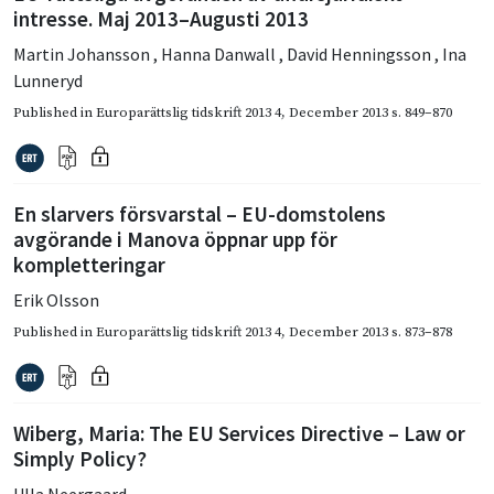
intresse. Maj 2013–Augusti 2013
Martin Johansson
,
Hanna Danwall
,
David Henningsson
,
Ina
Lunneryd
Published in
Europarättslig tidskrift 2013 4
,
December 2013
s. 849–870
En slarvers försvarstal – EU-domstolens
avgörande i Manova öppnar upp för
kompletteringar
Erik Olsson
Published in
Europarättslig tidskrift 2013 4
,
December 2013
s. 873–878
Wiberg, Maria: The EU Services Directive – Law or
Simply Policy?
Ulla Neergaard