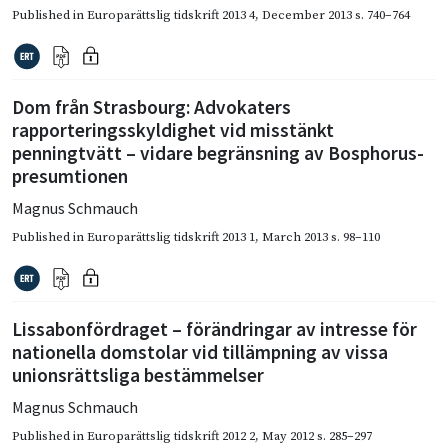
Published in
Europarättslig tidskrift 2013 4
,
December 2013
s. 740–764
Dom från Strasbourg: Advokaters
rapporteringsskyldighet vid misstänkt
penningtvätt – vidare begränsning av Bosphorus-
presumtionen
Magnus Schmauch
Published in
Europarättslig tidskrift 2013 1
,
March 2013
s. 98–110
Lissabonfördraget – förändringar av intresse för
nationella domstolar vid tillämpning av vissa
unionsrättsliga bestämmelser
Magnus Schmauch
Published in
Europarättslig tidskrift 2012 2
,
May 2012
s. 285–297