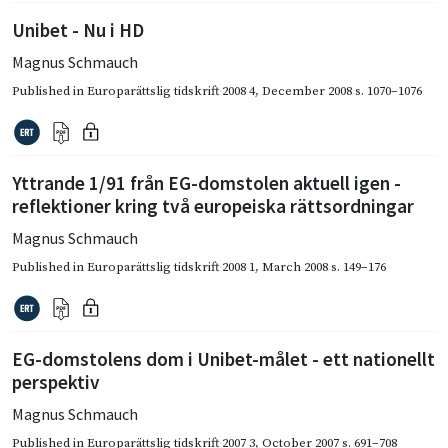
Unibet - Nu i HD
Magnus Schmauch
Published in
Europarättslig tidskrift 2008 4
,
December 2008
s. 1070–1076
Yttrande 1/91 från EG-domstolen aktuell igen -
reflektioner kring två europeiska rättsordningar
Magnus Schmauch
Published in
Europarättslig tidskrift 2008 1
,
March 2008
s. 149–176
EG-domstolens dom i Unibet-målet - ett nationellt
perspektiv
Magnus Schmauch
Published in
Europarättslig tidskrift 2007 3
,
October 2007
s. 691–708