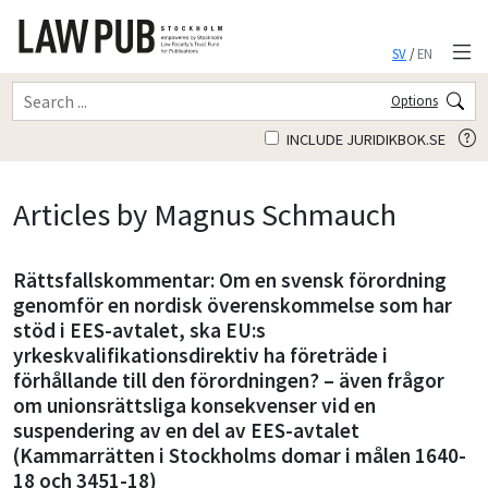
SV
/
EN
Options
INCLUDE JURIDIKBOK.SE
Articles by Magnus Schmauch
Rättsfallskommentar: Om en svensk för­ordning
genomför en nordisk överens­kommelse som har
stöd i EES-avtalet, ska EU:s
yrkeskvalifikationsdirektiv ha företräde i
förhållande till den förordningen? – även frågor
om unionsrättsliga konsekvenser vid en
suspendering av en del av EES-avtalet
(Kammarrätten i Stockholms domar i målen 1640-
18 och 3451-18)