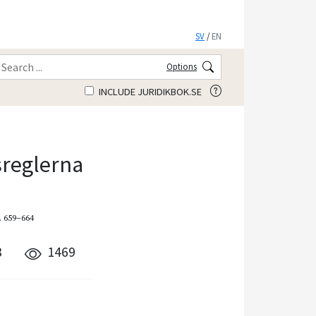
SV
/
EN
Options
INCLUDE JURIDIKBOK.SE
sreglerna
. 659–664
3
1469