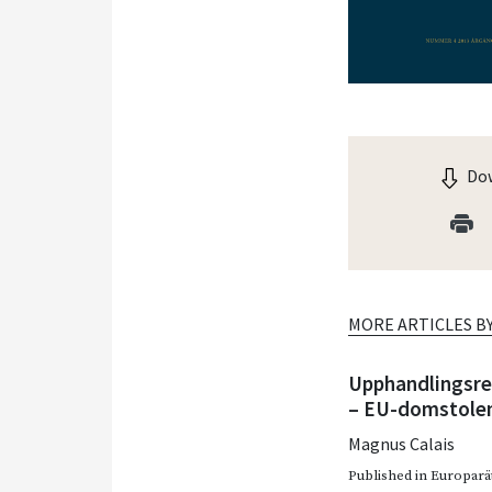
Dow
MORE ARTICLES B
Upphandlingsre
– EU-domstolen
Magnus Calais
Published in
Europarätt