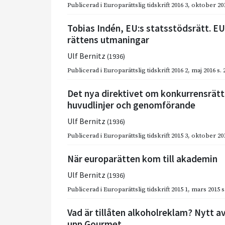
Publicerad i
Europarättslig tidskrift 2016 3
,
oktober 20
Tobias Indén, EU:s statsstöds­rätt. E
rättens utmaningar
Ulf Bernitz
(1936)
Publicerad i
Europarättslig tidskrift 2016 2
,
maj 2016
s.
Det nya direktivet om konkurrensrätt
huvudlinjer och genomförande
Ulf Bernitz
(1936)
Publicerad i
Europarättslig tidskrift 2015 3
,
oktober 20
När europarätten kom till akademin
Ulf Bernitz
(1936)
Publicerad i
Europarättslig tidskrift 2015 1
,
mars 2015
s
Vad är tillåten alkoholreklam? Nytt 
upp Gourmet