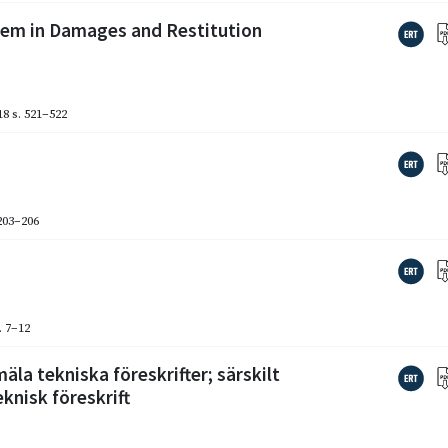
lem in Damages and Restitution
18
s. 521–522
 203–206
. 7–12
a tekniska föreskrifter; särskilt
knisk föreskrift