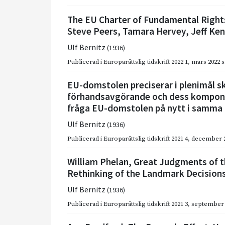
The EU Charter of Fundamental Right
Steve Peers, Tamara Hervey, Jeff Ke
Ulf Bernitz
(1936)
Publicerad i
Europarättslig tidskrift 2022 1
,
mars 2022
s
EU-domstolen preciserar i plenimål s
förhandsavgörande och dess komponen
fråga EU-domstolen på nytt i samma
Ulf Bernitz
(1936)
Publicerad i
Europarättslig tidskrift 2021 4
,
december 
William Phelan, Great Judgments of t
Rethinking of the Landmark Decisions
Ulf Bernitz
(1936)
Publicerad i
Europarättslig tidskrift 2021 3
,
september 