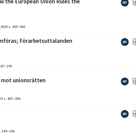
ow the European Union Rules the
2020
s. 455–460
omföras; Förarbetsuttalanden
 187–190
d mot unionsrätten
19
s. 487–494
. 145–146