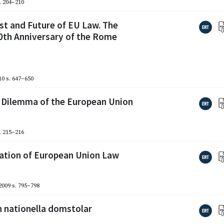
. 204–210
st and Future of EU Law. The
50th Anniversary of the Rome
10
s. 647–650
l Dilemma of the European Union
. 215–216
etation of European Union Law
2009
s. 795–798
 nationella domstolar