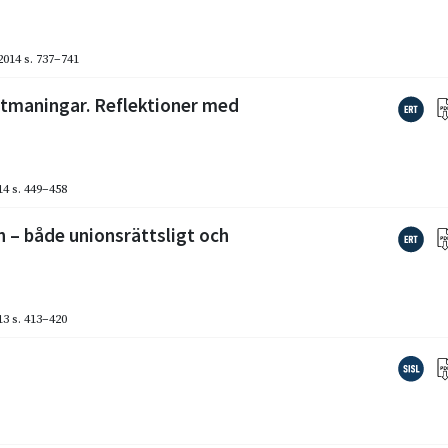
2014
s. 737–741
utmaningar. Reflektioner med
14
s. 449–458
 – både unionsrättsligt och
13
s. 413–420