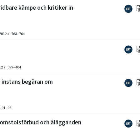
idbare kämpe och kritiker in
2012
s. 763–764
12
s. 399–404
e instans begäran om
n
. 91–95
domstolsförbud och ålägganden