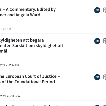
s – A Commentary. Edited by
nner and Angela Ward
. 127–130
kyldigheten att begära
ter. Särskilt om skyldighet att
 mål
2021
s. 659–668
he European Court of Justice –
 of the Foundational Period
2021
s. 533–536