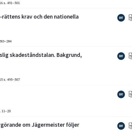
16
s. 491–501
U-rättens krav och den nationella
 283–284
slig skadeståndstalan. Bakgrund,
15
s. 495–507
. 11–20
avgörande om Jägermeister följer