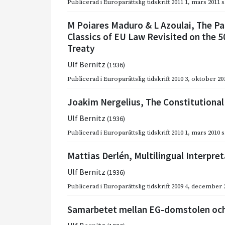
Publicerad i
Europarättslig tidskrift 2011 1
,
mars 2011
s
M Poiares Maduro & L Azoulai, The Pa
Classics of EU Law Revisited on the 
Treaty
Ulf Bernitz
(1936)
Publicerad i
Europarättslig tidskrift 2010 3
,
oktober 20
Joakim Nergelius, The Constitutiona
Ulf Bernitz
(1936)
Publicerad i
Europarättslig tidskrift 2010 1
,
mars 2010
s
Mattias Derlén, Multilingual Interpr
Ulf Bernitz
(1936)
Publicerad i
Europarättslig tidskrift 2009 4
,
december 
Samarbetet mellan EG-domstolen och