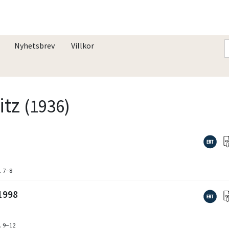
Nyhetsbrev
Villkor
itz
(1936)
. 7–8
 1998
. 9–12