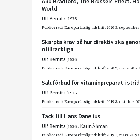
Anu Bradford, The Brussels Effect. H
World
Ulf Bernitz
(1936)
Publicerad i
Europarättslig tidskrift 2020 3
,
september 
Skärpta krav på hur direktiv ska gen
otillräckliga
Ulf Bernitz
(1936)
Publicerad i
Europarättslig tidskrift 2020 2
,
maj 2020
s.
Saluförbud för vitaminpreparat i stri
Ulf Bernitz
(1936)
Publicerad i
Europarättslig tidskrift 2019 3
,
oktober 20
Tack till Hans Danelius
Ulf Bernitz
,
Karin Åhman
(1936)
Publicerad i
Europarättslig tidskrift 2019 1
,
mars 2019
s