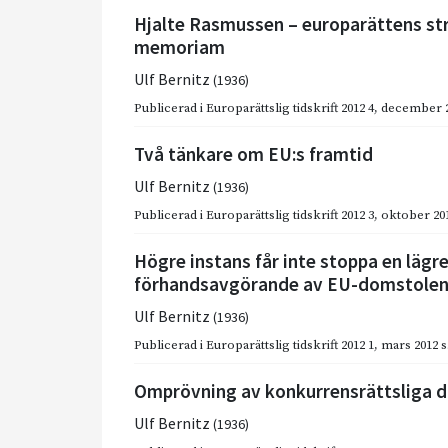
Hjalte Rasmussen – europarättens str
memoriam
Ulf Bernitz
(1936)
Publicerad i
Europarättslig tidskrift 2012 4
,
december 
Två tänkare om EU:s framtid
Ulf Bernitz
(1936)
Publicerad i
Europarättslig tidskrift 2012 3
,
oktober 20
Högre instans får inte stoppa en lägr
förhandsavgörande av EU-domstole
Ulf Bernitz
(1936)
Publicerad i
Europarättslig tidskrift 2012 1
,
mars 2012
s
Omprövning av konkurrensrättsliga 
Ulf Bernitz
(1936)