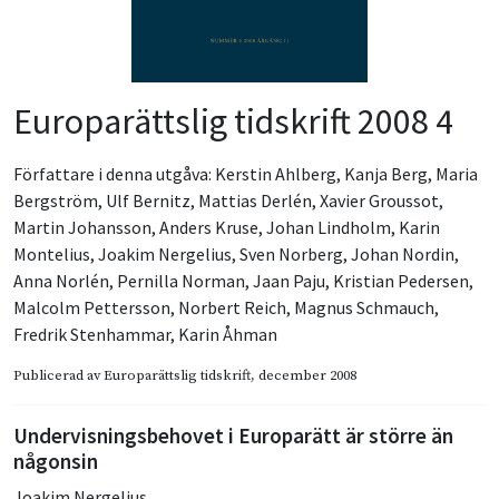
Europarättslig tidskrift 2008 4
Författare i denna utgåva:
Kerstin Ahlberg
,
Kanja Berg
,
Maria
Bergström
,
Ulf Bernitz
,
Mattias Derlén
,
Xavier Groussot
,
Martin Johansson
,
Anders Kruse
,
Johan Lindholm
,
Karin
Montelius
,
Joakim Nergelius
,
Sven Norberg
,
Johan Nordin
,
Anna Norlén
,
Pernilla Norman
,
Jaan Paju
,
Kristian Pedersen
,
Malcolm Pettersson
,
Norbert Reich
,
Magnus Schmauch
,
Fredrik Stenhammar
,
Karin Åhman
Publicerad av
Europarättslig tidskrift
, december 2008
Undervisningsbehovet i Europarätt är större än
någonsin
Joakim Nergelius