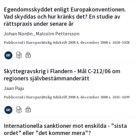
Egendomsskyddet enligt Europakonventionen.
Vad skyddas och hur kränks det? En studie av
rättspraxis under senare år
Johan Nordin
,
Malcolm Pettersson
Publicerad i
Europarättslig tidskrift 2008 4
,
december 2008
s. 1018–1028
Skyttegravskrig i Flandern - Mål C-212/06 om
regioners självbestämmanderätt
Jaan Paju
Publicerad i
Europarättslig tidskrift 2008 4
,
december 2008
s. 1031–1039
Internationella sanktioner mot enskilda - "sista
ordet" eller "det kommer mera"?