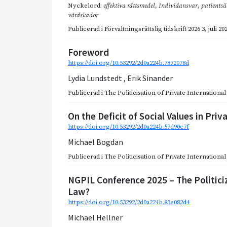
Nyckelord:
effektiva rättsmedel
,
Individansvar
,
patientsä
vårdskador
Publicerad i
Förvaltningsrättslig tidskrift 2026 3
,
juli 20
Foreword
https://doi.org/10.53292/2d0a224b.7872078d
Lydia Lundstedt
,
Erik Sinander
Publicerad i
The Politicisation of Private Internationa
On the Deficit of Social Values in Pri
https://doi.org/10.53292/2d0a224b.57d90c7f
Michael Bogdan
Publicerad i
The Politicisation of Private Internationa
NGPIL Conference 2025 – The Politiciz
Law?
https://doi.org/10.53292/2d0a224b.83e082d4
Michael Hellner