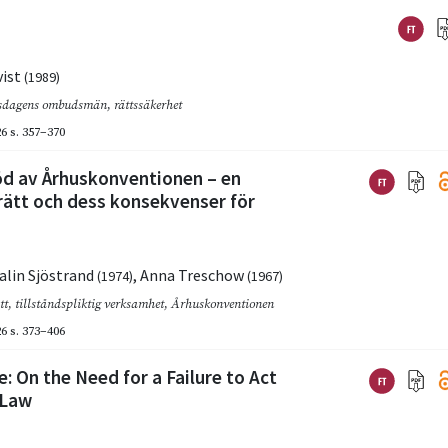
vist
(1989)
sdagens ombudsmän
,
rättssäkerhet
26
s. 357–370
öd av Århuskonventionen – en
rätt och dess konsekvenser för
alin Sjöstrand
,
Anna Treschow
(1974)
(1967)
tt
,
tillståndspliktig verksamhet
,
Århuskonventionen
26
s. 373–406
: On the Need for a Failure to Act
 Law