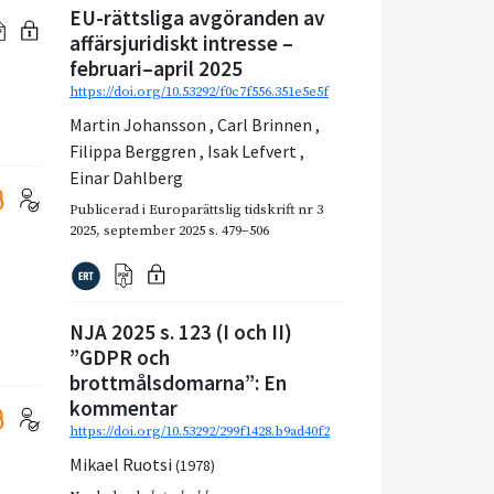
EU-rättsliga avgöranden av
affärsjuridiskt intresse –
februari–april 2025
https://doi.org/10.53292/f0c7f556.351e5e5f
Martin Johansson
,
Carl Brinnen
,
Filippa Berggren
,
Isak Lefvert
,
Einar Dahlberg
Publicerad i
Europarättslig tidskrift nr 3
2025
,
september 2025
s. 479–506
NJA 2025 s. 123 (I och II)
”GDPR och
brottmålsdomarna”: En
kommentar
https://doi.org/10.53292/299f1428.b9ad40f2
Mikael Ruotsi
(1978)