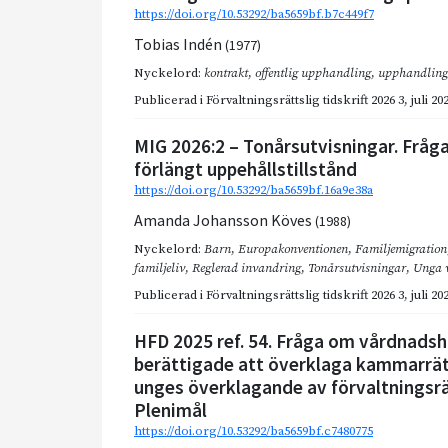
https://doi.org/10.53292/ba5659bf.b7c449f7
Tobias Indén
(1977)
Nyckelord:
kontrakt
,
offentlig upphandling
,
upphandling
Publicerad i
Förvaltningsrättslig tidskrift 2026 3
,
juli 20
MIG 2026:2 – Tonårsutvisningar. Fråga
förlängt uppehållstillstånd
https://doi.org/10.53292/ba5659bf.16a9e38a
Amanda Johansson Köves
(1988)
Nyckelord:
Barn
,
Europakonventionen
,
Familjemigration
familjeliv
,
Reglerad invandring
,
Tonårsutvisningar
,
Unga 
Publicerad i
Förvaltningsrättslig tidskrift 2026 3
,
juli 20
HFD 2025 ref. 54. Fråga om vårdnadsh
berättigade att överklaga kammarrä
unges överklagande av förvaltningsrä
Plenimål
https://doi.org/10.53292/ba5659bf.c7480775