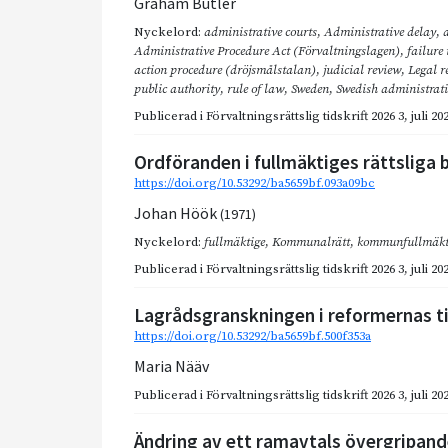
Graham Butler
Nyckelord:
administrative courts
,
Administrative delay
,
Administrative Procedure Act (Förvaltningslagen)
,
failure
action procedure (dröjsmålstalan)
,
judicial review
,
Legal r
public authority
,
rule of law
,
Sweden
,
Swedish administrat
Publicerad i
Förvaltningsrättslig tidskrift 2026 3
,
juli 20
Ordföranden i fullmäktiges rättsliga
https://doi.org/10.53292/ba5659bf.093a09bc
Johan Höök
(1971)
Nyckelord:
fullmäktige
,
Kommunalrätt
,
kommunfullmäkti
Publicerad i
Förvaltningsrättslig tidskrift 2026 3
,
juli 20
Lagrådsgranskningen i reformernas t
https://doi.org/10.53292/ba5659bf.500f353a
Maria Nääv
Publicerad i
Förvaltningsrättslig tidskrift 2026 3
,
juli 20
Ändring av ett ramavtals övergripande