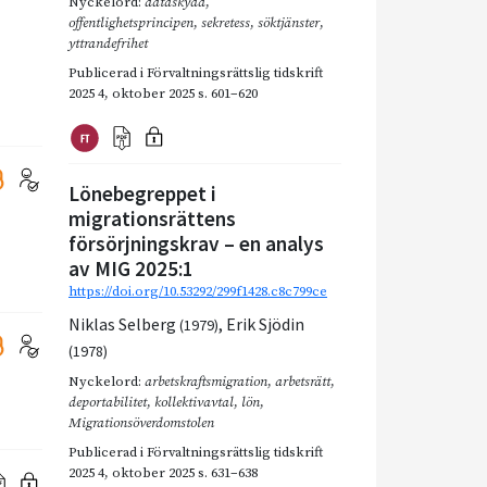
Nyckelord:
dataskydd
,
offentlighetsprincipen
,
sekretess
,
söktjänster
,
yttrandefrihet
Publicerad i
Förvaltningsrättslig tidskrift
2025 4
,
oktober 2025
s. 601–620
Lönebegreppet i
migrationsrättens
försörjningskrav – en analys
av MIG 2025:1
https://doi.org/10.53292/299f1428.c8c799ce
Niklas Selberg
,
Erik Sjödin
(1979)
(1978)
Nyckelord:
arbetskraftsmigration
,
arbetsrätt
,
deportabilitet
,
kollektivavtal
,
lön
,
Migrationsöverdomstolen
Publicerad i
Förvaltningsrättslig tidskrift
2025 4
,
oktober 2025
s. 631–638