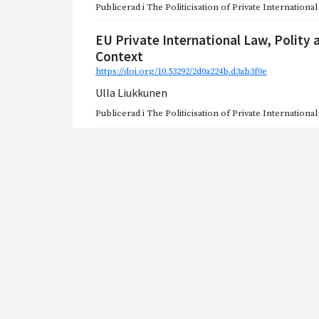
Publicerad i
The Politicisation of Private Internationa
EU Private International Law, Polity 
Context
https://doi.org/10.53292/2d0a224b.d3ab3f0e
Ulla Liukkunen
Publicerad i
The Politicisation of Private Internationa
Crisis and War as a Challenge to Harm
Law
https://doi.org/10.53292/2d0a224b.b7557c0b
Morten M. Fogt
Publicerad i
The Politicisation of Private Internationa
Politicisation of Private Internationa
policy and reciprocity
https://doi.org/10.53292/2d0a224b.f9dc7fff
Yuliya Chernykh
,
Marie Nesvik