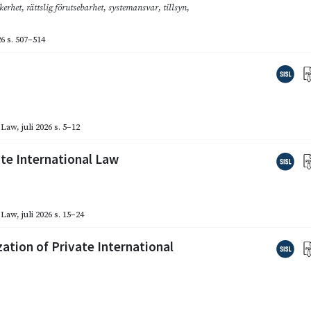
kerhet
,
rättslig förutsebarhet
,
systemansvar
,
tillsyn
,
26
s. 507–514
l Law
,
juli 2026
s. 5–12
vate International Law
l Law
,
juli 2026
s. 15–24
ation of Private International