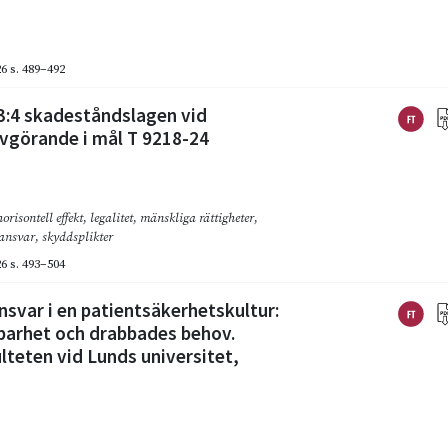
26
s. 489–492
3:4 skadeståndslagen vid
avgörande i mål T 9218-24
horisontell effekt
,
legalitet
,
mänskliga rättigheter
,
ansvar
,
skyddsplikter
26
s. 493–504
svar i en patientsäkerhetskultur:
ebarhet och drabbades behov.
lteten vid Lunds universitet,