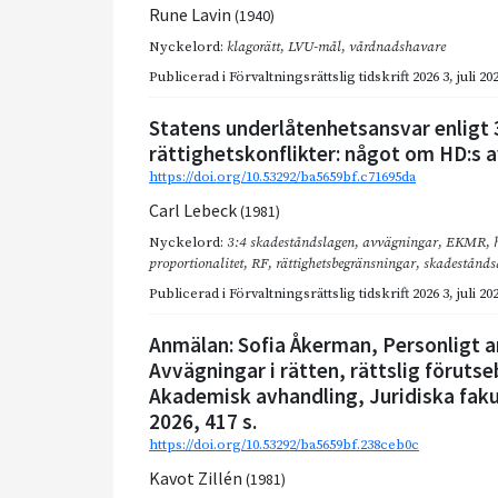
Rune Lavin
(1940)
Nyckelord:
klagorätt
,
LVU-mål
,
vårdnadshavare
Publicerad i
Förvaltningsrättslig tidskrift 2026 3
,
juli 20
Statens underlåtenhetsansvar enligt 
rättighetskonflikter: något om HD:s 
https://doi.org/10.53292/ba5659bf.c71695da
Carl Lebeck
(1981)
Nyckelord:
3:4 skadeståndslagen
,
avvägningar
,
EKMR
,
proportionalitet
,
RF
,
rättighetsbegränsningar
,
skadestånds
Publicerad i
Förvaltningsrättslig tidskrift 2026 3
,
juli 20
Anmälan: Sofia Åkerman, Personligt an
Avvägningar i rätten, rättslig föruts
Akademisk avhandling, Juridiska faku
2026, 417 s.
https://doi.org/10.53292/ba5659bf.238ceb0c
Kavot Zillén
(1981)