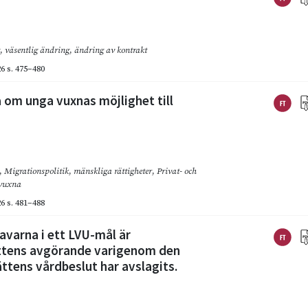
,
väsentlig ändring
,
ändring av kontrakt
26
s. 475–480
 om unga vuxnas möjlighet till
,
Migrationspolitik
,
mänskliga rättigheter
,
Privat- och
vuxna
26
s. 481–488
avarna i ett LVU-mål är
ttens avgörande varigenom den
ttens vårdbeslut har avslagits.