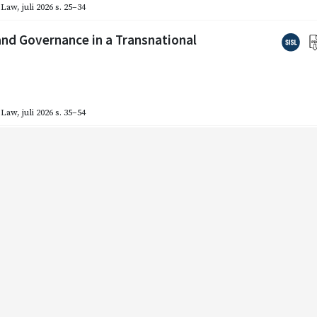
l Law
,
juli 2026
s. 25–34
and Governance in a Transnational
l Law
,
juli 2026
s. 35–54
onisation of Private International
l Law
,
juli 2026
s. 57–102
l Law – some reflections on public