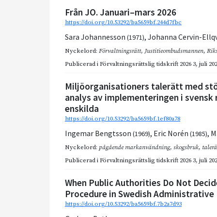
Från JO. Januari–mars 2026
https://doi.org/10.53292/ba5659bf.244d7fbc
Sara Johannesson
,
Johanna Cervin-Ellq
(1971)
Nyckelord:
Förvaltningsrätt
,
Justitieombudsmannen
,
Rik
Publicerad i
Förvaltningsrättslig tidskrift 2026 3
,
juli 20
Miljöorganisationers talerätt med st
analys av implementeringen i svensk 
enskilda
https://doi.org/10.53292/ba5659bf.1ef80a78
Ingemar Bengtsson
,
Eric Norén
,
M
(1969)
(1985)
Nyckelord:
pågående markanvändning
,
skogsbruk
,
talerä
Publicerad i
Förvaltningsrättslig tidskrift 2026 3
,
juli 20
When Public Authorities Do Not Decide
Procedure in Swedish Administrative
https://doi.org/10.53292/ba5659bf.7b2a7d93