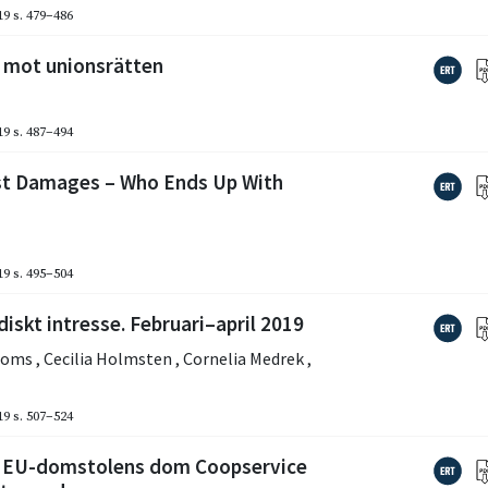
19
s. 479–486
d mot unionsrätten
19
s. 487–494
rust Damages – Who Ends Up With
19
s. 495–504
iskt intresse. Februari–april 2019
homs
,
Cecilia Holmsten
,
Cornelia Medrek
,
19
s. 507–524
m EU-domstolens dom Coopservice