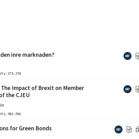
v den inre marknaden?
19
s. 373–378
 The Impact of Brexit on Member
 of the CJEU
in
19
s. 381–396
ions for Green Bonds