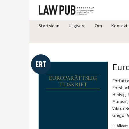
Startsidan
Utgivare
Om
Kontakt
Euro
Författa
Forsbac
Hedvig 
Marušić
Viktor 
Gregor V
Publicera