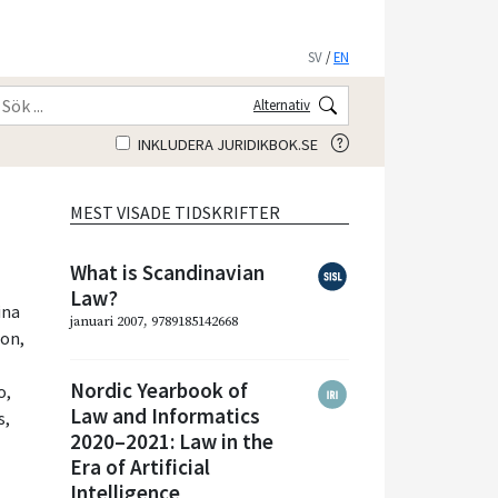
SV
/
EN
Alternativ
INKLUDERA JURIDIKBOK.SE
MEST VISADE TIDSKRIFTER
What is Scandinavian
Law?
ina
januari 2007, 9789185142668
son
,
Nordic Yearbook of
o
,
Law and Informatics
s
,
2020–2021: Law in the
Era of Artificial
Intelligence