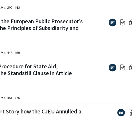
19
s. 397–442
f the European Public Prosecutor’s
he Principles of Subsidiarity and
19
s. 443–460
Procedure for State Aid,
he Standstill Clause in Article
19
s. 461–476
rt Story how the CJEU Annulled a