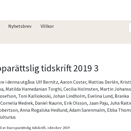
Nyhetsbrev
Villkor
parättslig tidskrift 2019 3
re i denna utgåva:
Ulf Bernitz
,
Aaron Coster
,
Mattias Derlén
,
Krist
ka
,
Matilda Hamedanian Torghi
,
Cecilia Holmsten
,
Martin Johans
Josefson
,
Toni Kalliokoski
,
Johan Lindholm
,
Evelina Lund
,
Branka
,
Cornelia Medrek
,
Daniel Naurin
,
Erik Olsson
,
Jaan Paju
,
Juha Raiti
Robertson
,
Anna Rogalska Hedlund
,
Adam Sarenmalm
,
Ebba Thom
ulturius
d av
Europarättslig tidskrift
, oktober 2019