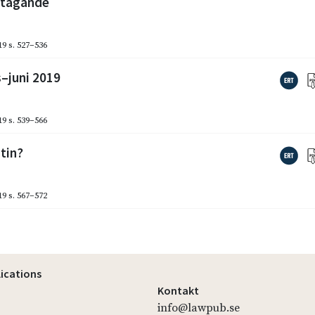
stagande
19
s. 527–536
–juni 2019
19
s. 539–566
tin?
19
s. 567–572
lications
Kontakt
info@lawpub.se