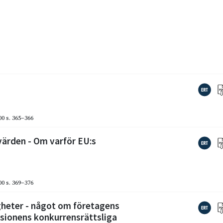
00
s. 365–366
värden - Om varför EU:s
00
s. 369–376
gheter - något om företagens
sionens konkurrensrättsliga