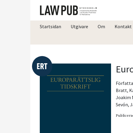
Startsidan
Utgivare
Om
Kontakt
Euro
Författa
Bratt
,
K
Joakim 
Sevón
,
J
Publicera