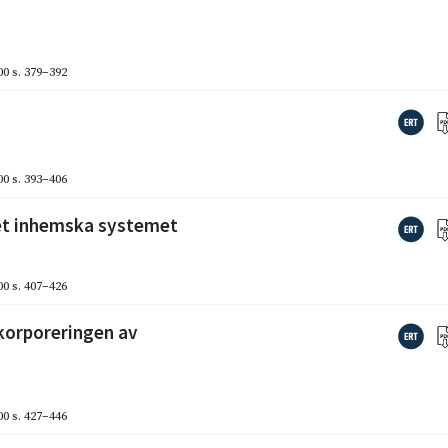
00
s. 379–392
00
s. 393–406
et inhemska systemet
00
s. 407–426
nkorporeringen av
00
s. 427–446