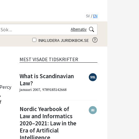
SV
/
EN
Alternativ
INKLUDERA JURIDIKBOK.SE
MEST VISADE TIDSKRIFTER
What is Scandinavian
Law?
Percy
januari 2007, 9789185142668
,
f
Nordic Yearbook of
Law and Informatics
2020–2021: Law in the
Era of Artificial
Intelligence