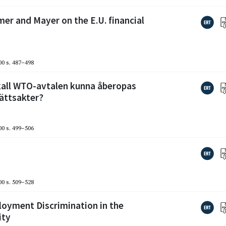
er and Mayer on the E.U. financial
00
s. 487–498
kall WTO-avtalen kunna åberopas
rättsakter?
00
s. 499–506
00
s. 509–528
loyment Discrimination in the
ity