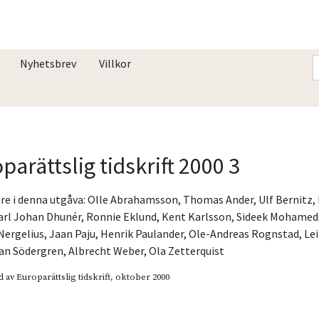
Nyhetsbrev
Villkor
parättslig tidskrift 2000 3
re i denna utgåva:
Olle Abrahamsson
,
Thomas Ander
,
Ulf Bernitz
,
arl Johan Dhunér
,
Ronnie Eklund
,
Kent Karlsson
,
Sideek Mohamed
Nergelius
,
Jaan Paju
,
Henrik Paulander
,
Ole-Andreas Rognstad
,
Lei
an Södergren
,
Albrecht Weber
,
Ola Zetterquist
d av
Europarättslig tidskrift
, oktober 2000