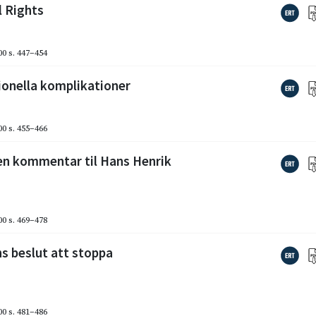
 Rights
00
s. 447–454
ionella komplikationer
00
s. 455–466
 en kommentar til Hans Henrik
00
s. 469–478
s beslut att stoppa
00
s. 481–486