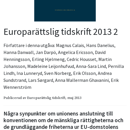
Europarättslig tidskrift 2013 2
Författare i denna utgåva:
Magnus Calais
,
Hans Danelius
,
Hanna Danwall
,
Jan Darpö
,
Angelica Ericsson
,
David
Henningsson
,
Erling Hjelmeng
,
Cedric Housset
,
Martin
Johansson
,
Madeleine Leijonhufvud
,
Anna-Sara Lind
,
Pernilla
Lindh
,
Ina Lunneryd
,
Sven Norberg
,
Erik Olsson
,
Andrea
Sundstrand
,
Lars Sørgard
,
Anna Wallerman Ghavanini
,
Erik
Wennerström
Publicerad av
Europarättslig tidskrift
, maj 2013
Några synpunkter om unionens anslutning till
konventionen om de mänskliga rättigheterna och
de grundläggande friheterna ur EU-domstolens