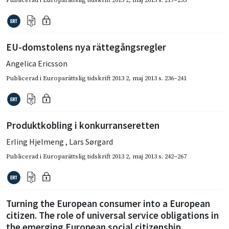
EU-domstolens nya rättegångsregler
Angelica Ericsson
Publicerad i
Europarättslig tidskrift 2013 2
,
maj 2013
s. 236–241
Produktkobling i konkurranseretten
Erling Hjelmeng
,
Lars Sørgard
Publicerad i
Europarättslig tidskrift 2013 2
,
maj 2013
s. 242–267
Turning the European consumer into a European
citizen. The role of universal service obligations in
the emerging European social citizenship