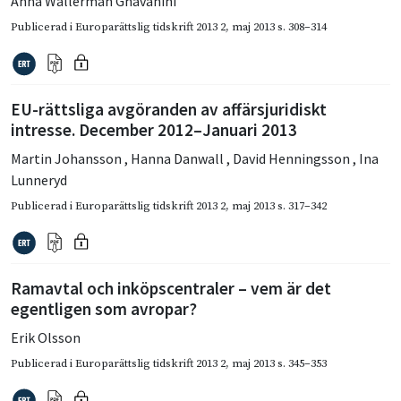
Anna Wallerman Ghavanini
Publicerad i
Europarättslig tidskrift 2013 2
,
maj 2013
s. 308–314
EU-rättsliga avgöranden av affärsjuridiskt
intresse. December 2012–Januari 2013
Martin Johansson
,
Hanna Danwall
,
David Henningsson
,
Ina
Lunneryd
Publicerad i
Europarättslig tidskrift 2013 2
,
maj 2013
s. 317–342
Ramavtal och inköpscentraler – vem är det
egentligen som avropar?
Erik Olsson
Publicerad i
Europarättslig tidskrift 2013 2
,
maj 2013
s. 345–353