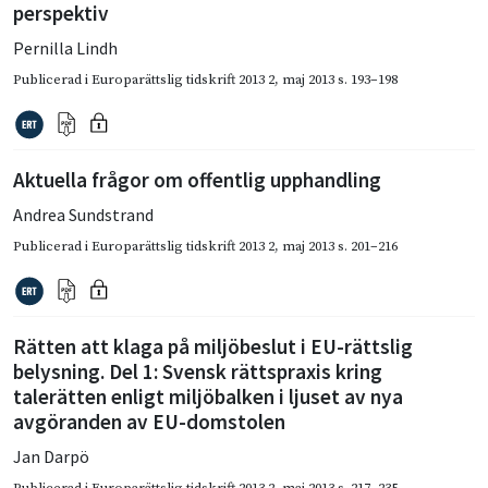
perspektiv
Pernilla Lindh
Publicerad i
Europarättslig tidskrift 2013 2
,
maj 2013
s. 193–198
Aktuella frågor om offentlig upphandling
Andrea Sundstrand
Publicerad i
Europarättslig tidskrift 2013 2
,
maj 2013
s. 201–216
Rätten att klaga på miljöbeslut i EU-rättslig
belysning. Del 1: Svensk rättspraxis kring
talerätten enligt miljöbalken i ljuset av nya
avgöranden av EU-domstolen
Jan Darpö
Publicerad i
Europarättslig tidskrift 2013 2
,
maj 2013
s. 217–235