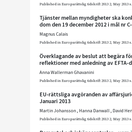
Published in
Europarättslig tidskrift 2013 2
,
May 2013
s
Tjänster mellan myndigheter ska ko
dom den 19 december 2012 i mål nr C
Magnus Calais
Published in
Europarättslig tidskrift 2013 2
,
May 2013
s
Överklagande av beslut att begära f
reflektioner med anledning av EFTA-d
Anna Wallerman Ghavanini
Published in
Europarättslig tidskrift 2013 2
,
May 2013
s
EU-rättsliga avgöranden av affärsjur
Januari 2013
Martin Johansson
,
Hanna Danwall
,
David He
Published in
Europarättslig tidskrift 2013 2
,
May 2013
s