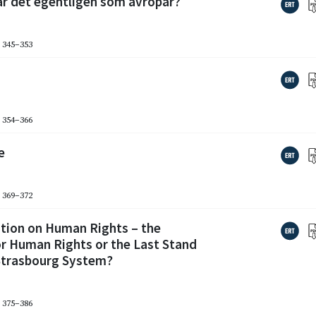
är det egentligen som avropar?
. 345–353
. 354–366
e
. 369–372
tion on Human Rights – the
or Human Rights or the Last Stand
Strasbourg System?
. 375–386