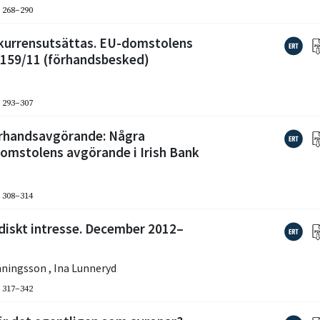
. 268–290
nkurrensutsättas. EU-domstolens
-159/11 (förhandsbesked)
. 293–307
örhandsavgörande: Några
omstolens avgörande i Irish Bank
. 308–314
idiskt intresse. December 2012–
nningsson
,
Ina Lunneryd
. 317–342