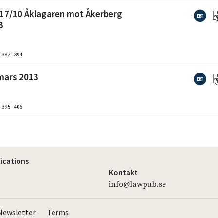
17/10 Åklagaren mot Åkerberg
3
. 387–394
mars 2013
. 395–406
lications
Kontakt
info@lawpub.se
Newsletter
Terms