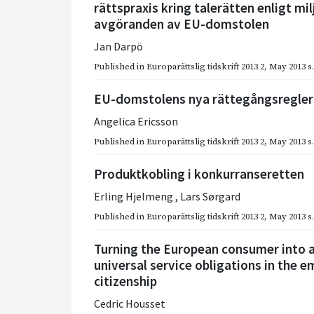
rättspraxis kring talerätten enligt mil
avgöranden av EU-domstolen
Jan Darpö
Published in
Europarättslig tidskrift 2013 2
,
May 2013
s
EU-domstolens nya rättegångsregler
Angelica Ericsson
Published in
Europarättslig tidskrift 2013 2
,
May 2013
s
Produktkobling i konkurranseretten
Erling Hjelmeng
,
Lars Sørgard
Published in
Europarättslig tidskrift 2013 2
,
May 2013
s
Turning the European consumer into a 
universal service obligations in the 
citizenship
Cedric Housset