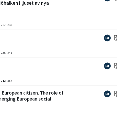
jöbalken i ljuset av nya
. 217–235
. 236–241
. 242–267
European citizen. The role of
emerging European social