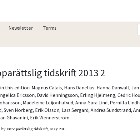
Newsletter
Terms
parättslig tidskrift 2013 2
in this edition:
Magnus Calais
,
Hans Danelius
,
Hanna Danwall
,
Jan
ngelica Ericsson
,
David Henningsson
,
Erling Hjelmeng
,
Cedric Ho
Johansson
,
Madeleine Leijonhufvud
,
Anna-Sara Lind
,
Pernilla Lindh
d
,
Sven Norberg
,
Erik Olsson
,
Lars Sørgard
,
Andrea Sundstrand
,
An
an Ghavanini
,
Erik Wennerström
d by
Europarättslig tidskrift
, May 2013