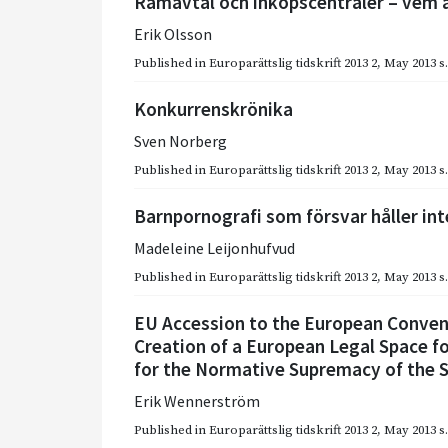
Ramavtal och inköpscentraler – vem 
Erik Olsson
Published in
Europarättslig tidskrift 2013 2
,
May 2013
s
Konkurrenskrönika
Sven Norberg
Published in
Europarättslig tidskrift 2013 2
,
May 2013
s
Barnpornografi som försvar håller int
Madeleine Leijonhufvud
Published in
Europarättslig tidskrift 2013 2
,
May 2013
s
EU Accession to the European Conven
Creation of a European Legal Space f
for the Normative Supremacy of the 
Erik Wennerström
Published in
Europarättslig tidskrift 2013 2
,
May 2013
s