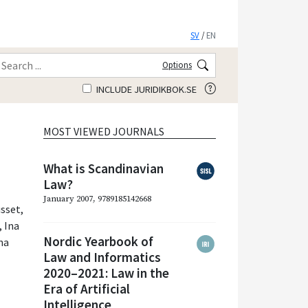
SV
/
EN
Options
INCLUDE JURIDIKBOK.SE
MOST VIEWED JOURNALS
What is Scandinavian
Law?
January 2007, 9789185142668
usset
,
,
Ina
Nordic Yearbook of
na
Law and Informatics
2020–2021: Law in the
Era of Artificial
Intelligence