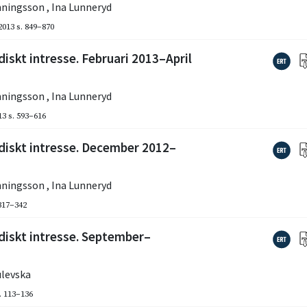
nningsson
,
Ina Lunneryd
2013
s. 849–870
iskt intresse. Februari 2013–April
nningsson
,
Ina Lunneryd
13
s. 593–616
idiskt intresse. December 2012–
nningsson
,
Ina Lunneryd
 317–342
diskt intresse. September–
ulevska
. 113–136