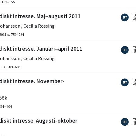
. 133–156
diskt intresse. Maj–augusti 2011
Johansson
,
Cecilia Rossing
2011
s. 759–784
iskt intresse. Januari–april 2011
Johansson
,
Cecilia Rossing
11
s. 583–606
idiskt intresse. November-
öök
 391–404
diskt intresse. Augusti-oktober