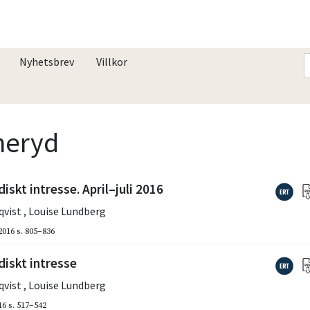
Nyhetsbrev
Villkor
nneryd
iskt intresse. April–juli 2016
qvist
,
Louise Lundberg
2016
s. 805–836
diskt intresse
qvist
,
Louise Lundberg
16
s. 517–542