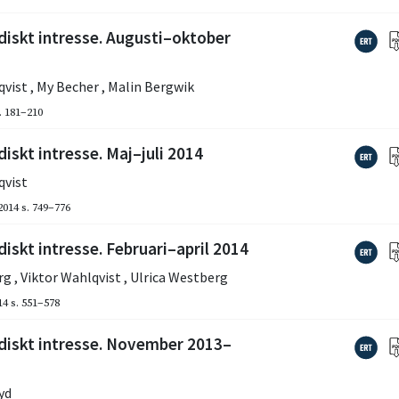
diskt intresse. Augusti–oktober
qvist
,
My Becher
,
Malin Bergwik
. 181–210
iskt intresse. Maj–juli 2014
qvist
2014
s. 749–776
iskt intresse. Februari–april 2014
erg
,
Viktor Wahlqvist
,
Ulrica Westberg
14
s. 551–578
idiskt intresse. November 2013–
yd