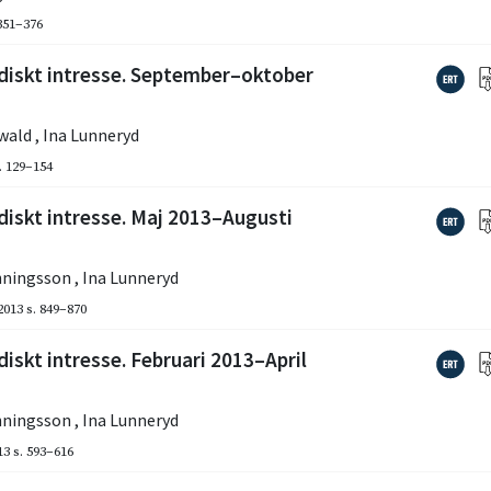
 351–376
idiskt intresse. September–oktober
lwald
,
Ina Lunneryd
. 129–154
diskt intresse. Maj 2013–Augusti
nningsson
,
Ina Lunneryd
2013
s. 849–870
iskt intresse. Februari 2013–April
nningsson
,
Ina Lunneryd
13
s. 593–616