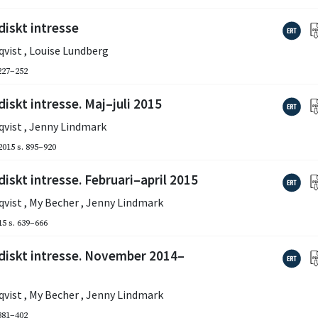
diskt intresse
qvist
,
Louise Lundberg
 227–252
iskt intresse. Maj–juli 2015
qvist
,
Jenny Lindmark
2015
s. 895–920
iskt intresse. Februari–april 2015
qvist
,
My Becher
,
Jenny Lindmark
15
s. 639–666
idiskt intresse. November 2014–
qvist
,
My Becher
,
Jenny Lindmark
 381–402