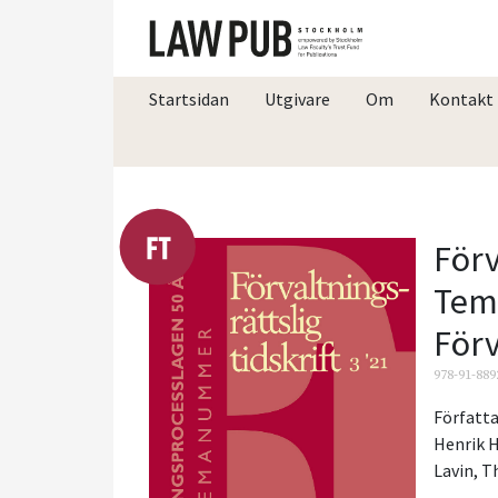
Startsidan
Utgivare
Om
Kontakt
Förv
Tem
Förv
978-91-889
Författa
Henrik 
Lavin
,
T