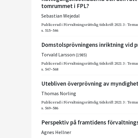
tomrummet i FPL?
Sebastian Wejedal
Publicerad i
Förvaltningsrättslig tidskrift 2021 3 : T
s. 515–546
Domstolsprövningens inriktning vid p
Torvald Larsson
(1985)
Publicerad i
Förvaltningsrättslig tidskrift 2021 3 : T
s. 547–568
Utebliven överprövning av myndighe
Thomas Norling
Publicerad i
Förvaltningsrättslig tidskrift 2021 3 : T
s. 569–586
Perspektiv på framtidens förvaltning
Agnes Hellner