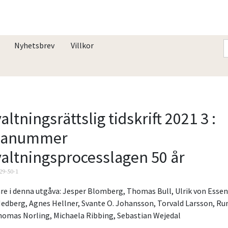
Nyhetsbrev
Villkor
altningsrättslig tidskrift 2021 3 :
anummer
altningsprocesslagen 50 år
29-50-1
re i denna utgåva:
Jesper Blomberg
,
Thomas Bull
,
Ulrik von Esse
Hedberg
,
Agnes Hellner
,
Svante O. Johansson
,
Torvald Larsson
,
Ru
homas Norling
,
Michaela Ribbing
,
Sebastian Wejedal