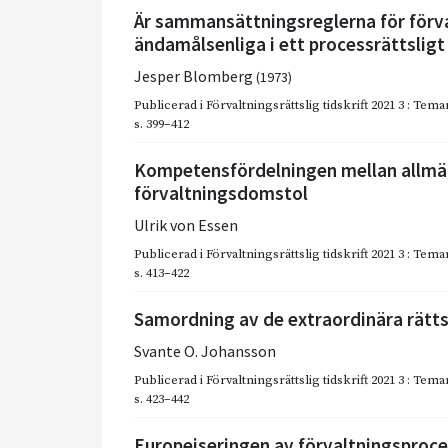
Är sammansättningsreglerna för förva
ändamålsenliga i ett processrättsligt
Jesper Blomberg
(1973)
Publicerad i
Förvaltningsrättslig tidskrift 2021 3 : T
s. 399–412
Kompetensfördelningen mellan allmä
förvaltningsdomstol
Ulrik von Essen
Publicerad i
Förvaltningsrättslig tidskrift 2021 3 : T
s. 413–422
Samordning av de extraordinära rät
Svante O. Johansson
Publicerad i
Förvaltningsrättslig tidskrift 2021 3 : T
s. 423–442
Europeiseringen av förvaltningsproc