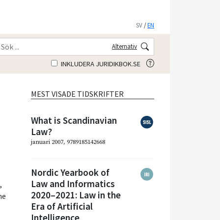
SV
/
EN
Alternativ
INKLUDERA JURIDIKBOK.SE
MEST VISADE TIDSKRIFTER
What is Scandinavian
Law?
januari 2007, 9789185142668
Nordic Yearbook of
Law and Informatics
n
,
2020–2021: Law in the
ne
Era of Artificial
Intelligence