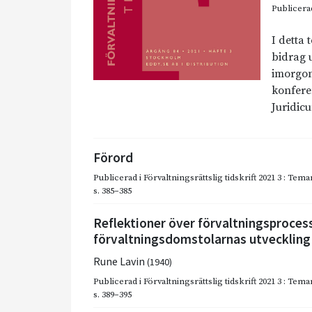
Publicera
I detta 
bidrag 
imorgon
konfere
Juridic
Förord
Publicerad i
Förvaltningsrättslig tidskrift 2021 3 : T
s. 385–385
Reflektioner över förvaltningsproces
förvaltningsdomstolarnas utveckling f
Rune Lavin
(1940)
Publicerad i
Förvaltningsrättslig tidskrift 2021 3 : T
s. 389–395