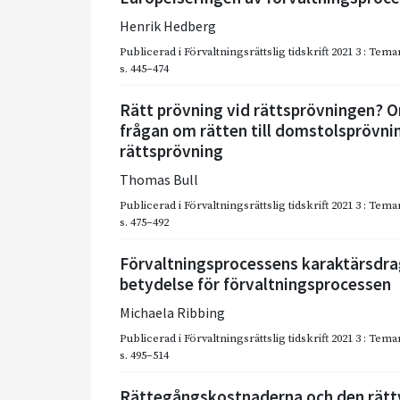
Henrik Hedberg
Publicerad i
Förvaltningsrättslig tidskrift 2021 3 : T
s. 445–474
Rätt prövning vid rättsprövningen? 
frågan om rätten till domstolsprövnin
rättsprövning
Thomas Bull
Publicerad i
Förvaltningsrättslig tidskrift 2021 3 : T
s. 475–492
Förvaltningsprocessens karaktärsdra
betydelse för förvaltningsprocessen
Michaela Ribbing
Publicerad i
Förvaltningsrättslig tidskrift 2021 3 : T
s. 495–514
Rättegångskostnaderna och den rättv