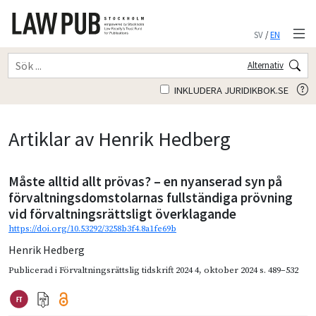
SV
/
EN
Alternativ
INKLUDERA JURIDIKBOK.SE
Artiklar av Henrik Hedberg
Måste alltid allt prövas? – en nyanserad syn på
förvaltningsdomstolarnas fullständiga prövning
vid förvaltningsrättsligt överklagande
https://doi.org/10.53292/3258b3f4.8a1fe69b
Henrik Hedberg
Publicerad i
Förvaltningsrättslig tidskrift 2024 4
,
oktober 2024
s. 489–532