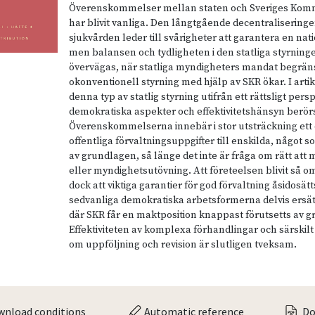
Överenskommelser mellan staten och Sveriges Kom
har blivit vanliga. Den långtgående decentraliseringe
sjukvården leder till svårigheter att garantera en nati
men balansen och tydligheten i den statliga styrnin
övervägas, när statliga myndigheters mandat begrän
okonventionell styrning med hjälp av SKR ökar. I arti
denna typ av statlig styrning utifrån ett rättsligt pers
demokratiska aspekter och effektivitetshänsyn berör
Överenskommelserna innebär i stor utsträckning et
offentliga förvaltningsuppgifter till enskilda, något som
av grundlagen, så länge det inte är fråga om rätt att 
eller myndighetsutövning. Att företeelsen blivit så 
dock att viktiga garantier för god förvaltning åsidosätt
sedvanliga demokratiska arbetsformerna delvis ersät
där SKR får en maktposition knappast förutsetts av 
Effektiviteten av komplexa förhandlingar och särskilt
om uppföljning och revision är slutligen tveksam.
nload conditions
Automatic reference
Do