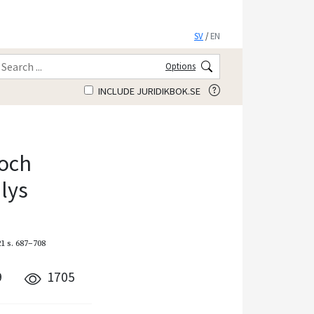
SV
/
EN
Options
INCLUDE JURIDIKBOK.SE
 och
lys
21
s. 687–708
9
1705