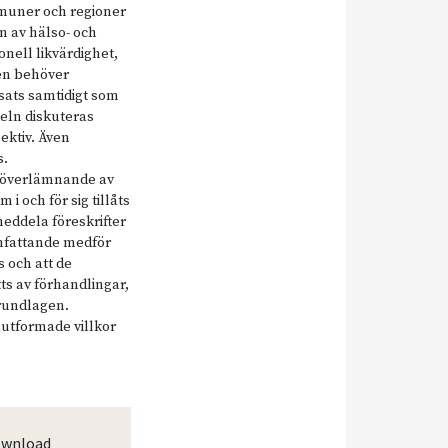
muner och regioner
n av hälso- och
onell likvärdighet,
gen behöver
sats samtidigt som
keln diskuteras
pektiv. Även
s.
t överlämnande av
 i och för sig tillåts
meddela föreskrifter
omfattande medför
s och att de
ts av förhandlingar,
grundlagen.
 utformade villkor
wnload