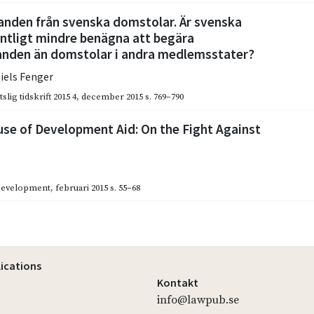
nden från svenska domstolar. Är svenska
ntligt mindre benägna att begära
nden än domstolar i andra medlemsstater?
iels Fenger
slig tidskrift 2015 4
,
december 2015
s. 769–790
se of Development Aid: On the Fight Against
Development
,
februari 2015
s. 55–68
lications
Kontakt
info@lawpub.se