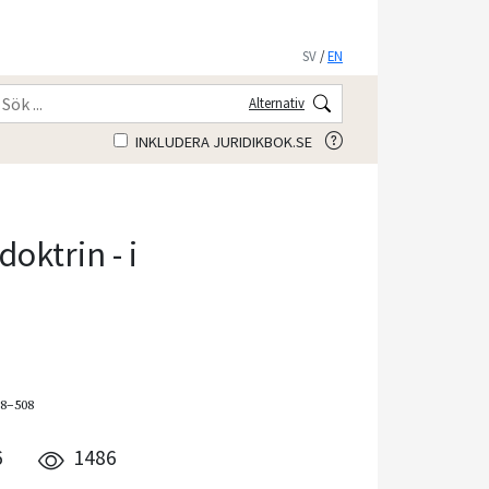
SV
/
EN
Alternativ
INKLUDERA JURIDIKBOK.SE
oktrin - i
88–508
6
1486