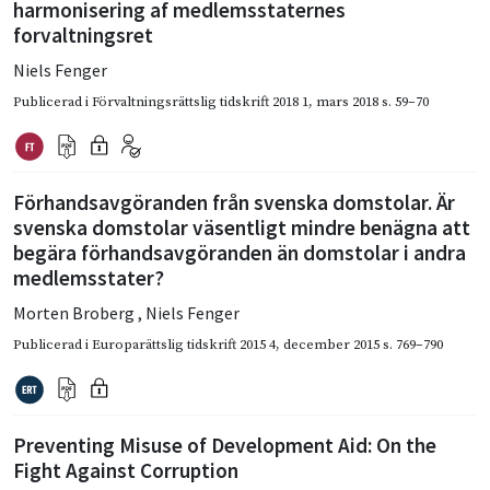
harmonisering af medlemsstaternes
forvaltningsret
Niels Fenger
Publicerad i
Förvaltningsrättslig tidskrift 2018 1
,
mars 2018
s. 59–70
Förhandsavgöranden från svenska domstolar. Är
svenska domstolar väsentligt mindre benägna att
begära förhandsavgöranden än domstolar i andra
medlemsstater?
Morten Broberg
,
Niels Fenger
Publicerad i
Europarättslig tidskrift 2015 4
,
december 2015
s. 769–790
Preventing Misuse of Development Aid: On the
Fight Against Corruption