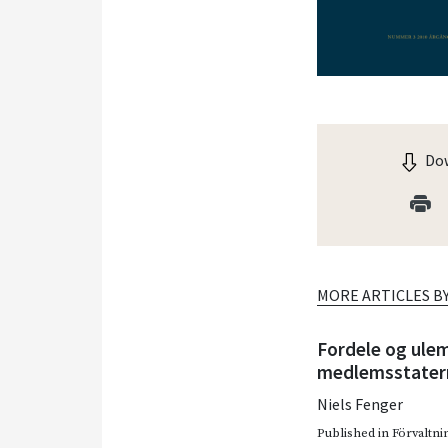
Dow
MORE ARTICLES B
Fordele og ulem
medlemsstatern
Niels Fenger
Published in
Förvaltnin