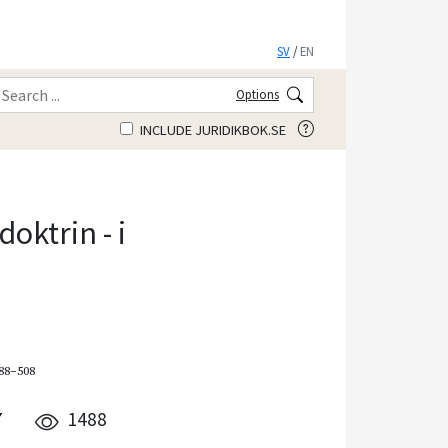
SV
/
EN
Options
INCLUDE JURIDIKBOK.SE
oktrin - i
488–508
7
1488