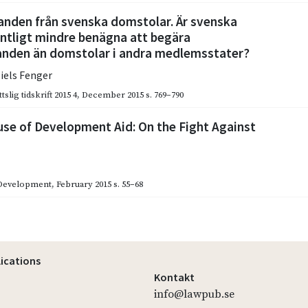
nden från svenska domstolar. Är svenska
ntligt mindre benägna att begära
nden än domstolar i andra medlemsstater?
iels Fenger
slig tidskrift 2015 4
,
December 2015
s. 769–790
se of Development Aid: On the Fight Against
Development
,
February 2015
s. 55–68
lications
Kontakt
info@lawpub.se