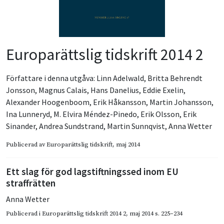
Europarättslig tidskrift 2014 2
Författare i denna utgåva:
Linn Adelwald
,
Britta Behrendt
Jonsson
,
Magnus Calais
,
Hans Danelius
,
Eddie Exelin
,
Alexander Hoogenboom
,
Erik Håkansson
,
Martin Johansson
,
Ina Lunneryd
,
M. Elvira Méndez-Pinedo
,
Erik Olsson
,
Erik
Sinander
,
Andrea Sundstrand
,
Martin Sunnqvist
,
Anna Wetter
Publicerad av
Europarättslig tidskrift
, maj 2014
Ett slag för god lagstiftningssed inom EU
straffrätten
Anna Wetter
Publicerad i
Europarättslig tidskrift 2014 2
,
maj 2014
s. 225–234