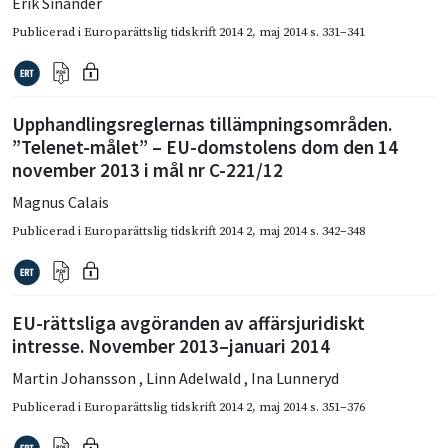
Erik Sinander
Publicerad i
Europarättslig tidskrift 2014 2
,
maj 2014
s. 331–341
Upphandlingsreglernas tillämpningsområden.
”Telenet-målet” – EU-domstolens dom den 14
november 2013 i mål nr C-221/12
Magnus Calais
Publicerad i
Europarättslig tidskrift 2014 2
,
maj 2014
s. 342–348
EU-rättsliga avgöranden av affärsjuridiskt
intresse. November 2013–januari 2014
Martin Johansson
,
Linn Adelwald
,
Ina Lunneryd
Publicerad i
Europarättslig tidskrift 2014 2
,
maj 2014
s. 351–376