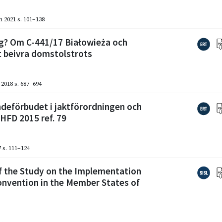
 2021
s. 101–138
kog? Om C-441/17 Białowieża och
 beivra domstolstrots
2018
s. 687–694
ndeförbudet i jaktförordningen och
HFD 2015 ref. 79
7
s. 111–124
of the Study on the Implementation
 Convention in the Member States of