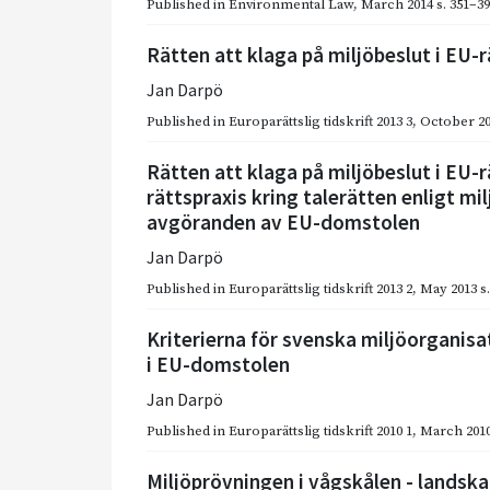
Published in
Environmental Law
,
March 2014
s. 351–3
Rätten att klaga på miljöbeslut i EU-r
Jan Darpö
Published in
Europarättslig tidskrift 2013 3
,
October 2
Rätten att klaga på miljöbeslut i EU-r
rättspraxis kring talerätten enligt mil
avgöranden av EU-domstolen
Jan Darpö
Published in
Europarättslig tidskrift 2013 2
,
May 2013
s
Kriterierna för svenska miljöorganisa
i EU-domstolen
Jan Darpö
Published in
Europarättslig tidskrift 2010 1
,
March 201
Miljöprövningen i vågskålen - landsk