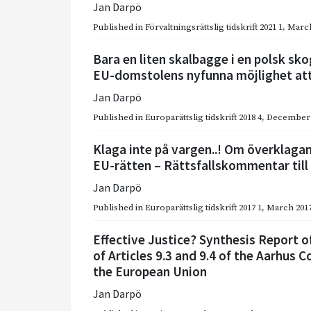
Jan Darpö
Published in
Förvaltningsrättslig tidskrift 2021 1
,
March
Bara en liten skalbagge i en polsk s
EU-domstolens nyfunna möjlighet att
Jan Darpö
Published in
Europarättslig tidskrift 2018 4
,
December 
Klaga inte på vargen..! Om överklaga
EU-rätten – Rättsfallskommentar till 
Jan Darpö
Published in
Europarättslig tidskrift 2017 1
,
March 201
Effective Justice? Synthesis Report 
of Articles 9.3 and 9.4 of the Aarhus
the European Union
Jan Darpö