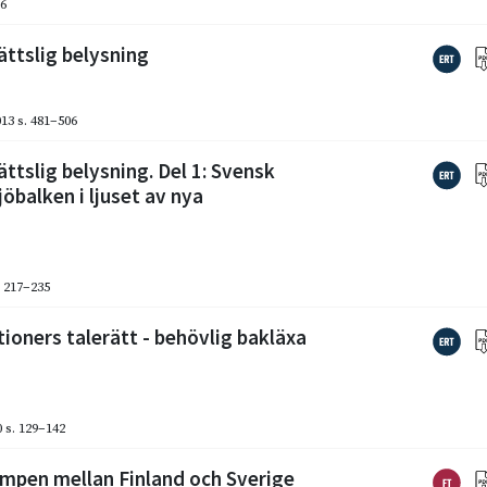
96
ättslig belysning
013
s. 481–506
ättslig belysning. Del 1: Svensk
jöbalken i ljuset av nya
. 217–235
tioners talerätt - behövlig bakläxa
0
s. 129–142
ampen mellan Finland och Sverige