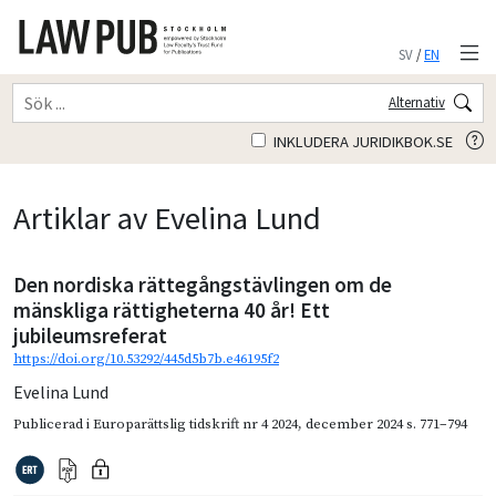
SV
/
EN
Alternativ
INKLUDERA JURIDIKBOK.SE
Artiklar av Evelina Lund
Den nordiska rättegångstävlingen om de
mänskliga rättigheterna 40 år! Ett
jubileumsreferat
https://doi.org/10.53292/445d5b7b.e46195f2
Evelina Lund
Publicerad i
Europarättslig tidskrift nr 4 2024
,
december 2024
s. 771–794