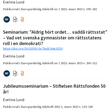
Evelina Lund
Publicerad i
Europarättslig tidskrift nr 1 2023
,
mars 2023
s. 195–202
Seminarium: ”Aldrig hört ordet… vaddå rättsstat”
– Vad vet svenska gymnasister om rättsstatens
roll i en demokrati?
https://doi.org/10.53292/c3e75aab.b8a33213
Evelina Lund
Publicerad i
Europarättslig tidskrift nr 1 2023
,
mars 2023
s. 203–212
Jubileumsseminarium – Stiftelsen Rättsfonden 50
år!
Evelina Lund
Publicerad i
Europarättslig tidskrift 2022 1
,
mars 2022
s. 133–140