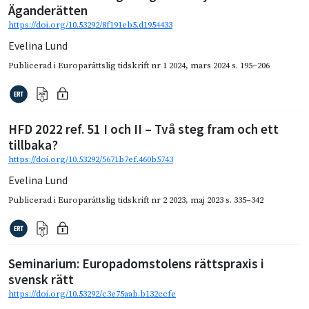
Äganderätten
https://doi.org/10.53292/8f191eb5.d1954433
Evelina Lund
Publicerad i
Europarättslig tidskrift nr 1 2024
,
mars 2024
s. 195–206
HFD 2022 ref. 51 I och II – Två steg fram och ett
tillbaka?
https://doi.org/10.53292/5671b7ef.460b5743
Evelina Lund
Publicerad i
Europarättslig tidskrift nr 2 2023
,
maj 2023
s. 335–342
Seminarium: Europadomstolens rättspraxis i
svensk rätt
https://doi.org/10.53292/c3e75aab.b132ccfe