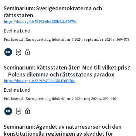
Seminarium: Sverigedemokraterna och
rättsstaten
https://doi.org/10.53292/6bd285b0.2a87679a
Evelina Lund
Publicerad i
Europarättslig tidskrift nr 3 2024
,
september 2024
s. 569–578
Seminarium: Rättsstaten åter! Men till vilket pris?
– Polens dilemma och rättsstatens paradox
https://doi.org/10.53292/3722c055.f20f478a
Evelina Lund
Publicerad i
Europarättslig tidskrift nr 2 2024
,
maj 2024
s. 399–410
Seminarium: Ägandet av naturresurser och den
konstitutionella regleringen av skyddet för