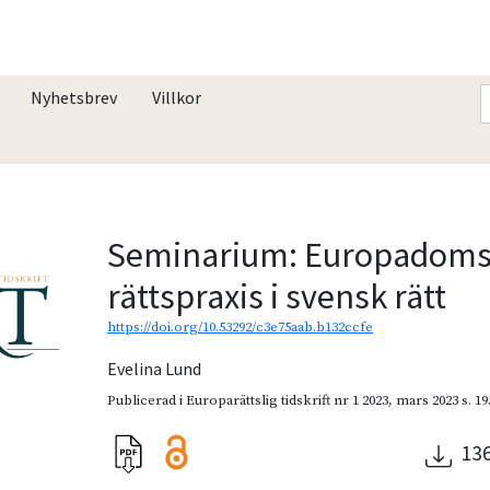
Nyhetsbrev
Villkor
Seminarium: Europadoms
rättspraxis i svensk rätt
https://doi.org/10.53292/c3e75aab.b132ccfe
Evelina Lund
Publicerad i
Europarättslig tidskrift nr 1 2023
,
mars 2023
s. 1
13