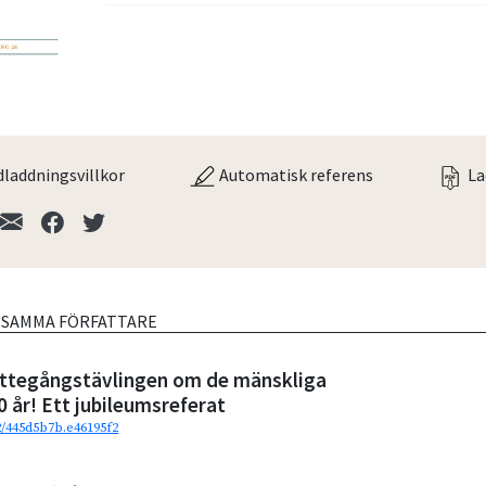
laddningsvillkor
Automatisk referens
La
V SAMMA FÖRFATTARE
ättegångstävlingen om de mänskliga
0 år! Ett jubileumsreferat
92/445d5b7b.e46195f2