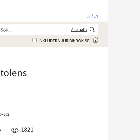
SV
/
EN
Alternativ
INKLUDERA JURIDIKBOK.SE
tolens
95–202
6
1821