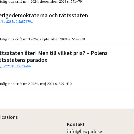
slig tidskrift nr 4 2024
,
december 2024
s. 771–794
erigedemokraterna och rättsstaten
92/6bd285b0.2a87679a
slig tidskrift nr 3 2024
,
september 2024
s. 569–578
tsstaten åter! Men till vilket pris? – Polens
ttsstatens paradox
2/3722c055.f20f478a
slig tidskrift nr 2 2024
,
maj 2024
s. 399–410
lications
Kontakt
info@lawpub.se