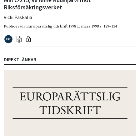
Mål C-275/96 Anne Kuusijärvi mot
Riksförsäkringsverket
Vicki Paskalia
Publicerad i
Europarättslig tidskrift 1998 1
,
mars 1998
s. 129–134
DIREKTLÄNKAR