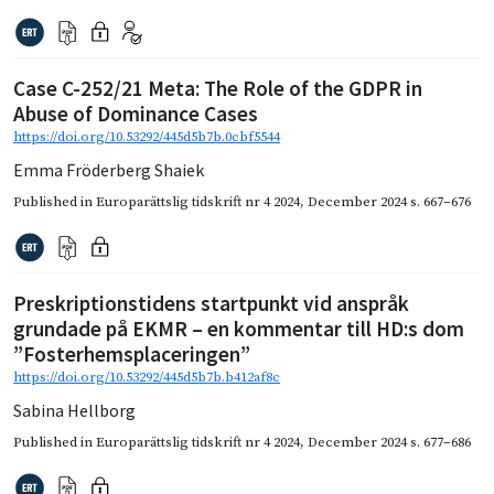
Case C-252/21 Meta: The Role of the GDPR in
Abuse of Dominance Cases
https://doi.org/10.53292/445d5b7b.0cbf5544
Emma Fröderberg Shaiek
Published in
Europarättslig tidskrift nr 4 2024
,
December 2024
s. 667–676
Preskriptionstidens startpunkt vid anspråk
grundade på EKMR – en kommentar till HD:s dom
”Fosterhemsplaceringen”
https://doi.org/10.53292/445d5b7b.b412af8c
Sabina Hellborg
Published in
Europarättslig tidskrift nr 4 2024
,
December 2024
s. 677–686