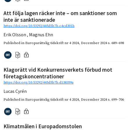
Att följa lagen räcker inte – om sanktioner som
inte är sanktionerade
https://doi.org/10.53292/445d5b7b.c4cd301b
Erik Olsson
,
Magnus Ehn
Published in
Europarättslig tidskrift nr 4 2024
,
December 2024
s. 689–698
Klagorätt vid Konkurrensverkets förbud mot
företagskoncentrationer
https://doi.org/10.53292/445d5b7b.d138359a
Lucas Cyrén
Published in
Europarättslig tidskrift nr 4 2024
,
December 2024
s. 699–706
Klimatmålen i Europadomstolen