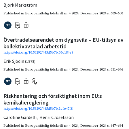
Björk Markström
Published in
Europarättslig tidskrift nr 4 2024
,
December 2024
s. 609–630
Överträdelseärendet om dygnsvila – EU-tillsyn av
kollektivavtalad arbetstid
https://doi.org/10.53292/445d5b7b.05c184e8
Erik Sjödin
(1978)
Published in
Europarättslig tidskrift nr 4 2024
,
December 2024
s. 631–646
Riskhantering och försiktighet inom EU:s
kemikaliereglering
https://doi.org/10.53292/445d5b7b.1cfe47f8
Caroline Gardelli
,
Henrik Josefsson
Published in
Europarättslig tidskrift nr 4 2024
,
December 2024
s. 647–664