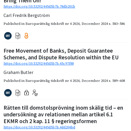
Bring Them On!
https://doi.org/10.53292/445d5b7b.78db201b
Carl Fredrik Bergström
Published in
Europarättslig tidskrift nr 4 2024
,
December 2024
s. 583–586
Free Movement of Banks, Deposit Guarantee
Schemes, and Dispute Resolution within the EU
https://doi.org/10.53292/445d5b7b.45c97f88
Graham Butler
Published in
Europarättslig tidskrift nr 4 2024
,
December 2024
s. 589–608
Rätten till domstolsprövning inom skälig tid – en
undersökning av relationen mellan artikel 6.1
EKMR och 2 kap. 11 § regeringsformen
https://doi.org/10.53292/445d5b7b.4dd204bd