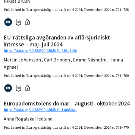
Niklas Bruun
Published in
Europarättslig tidskrift nr 4 2024
,
December 2024
s. 721–728
EU-rättsliga avgöranden av affärsjuridiskt
intresse – maj–juli 2024
https://doi.org/10.53292/445d5b7b.63db843e
Martin Johansson
,
Carl Brinnen
,
Emma Näsholm
,
Hanna
Aghaei
Published in
Europarättslig tidskrift nr 4 2024
,
December 2024
s. 731–760
Europadomstolens domar – augusti–oktober 2024
https://doi.org/10.53292/445d5b7b.11a88baa
Anna Rogalska Hedlund
Published in
Europarättslig tidskrift nr 4 2024
,
December 2024
s. 761–770