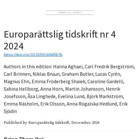
Europarättslig tidskrift nr 4
2024
https://doi.org/10.53292/445d5b7b
Authors in this edition:
Hanna Aghaei
,
Carl Fredrik Bergström
,
Carl Brinnen
,
Niklas Bruun
,
Graham Butler
,
Lucas Cyrén
,
Magnus Ehn
,
Emma Fröderberg Shaiek
,
Caroline Gardelli
,
Sabina Hellborg
,
Anna Horn
,
Martin Johansson
,
Henrik
Josefsson
,
Åsa Linghede
,
Evelina Lund
,
Björk Markström
,
Emma Näsholm
,
Erik Olsson
,
Anna Rogalska Hedlund
,
Erik
Sjödin
Published by
Europarättslig tidskrift
, December 2024