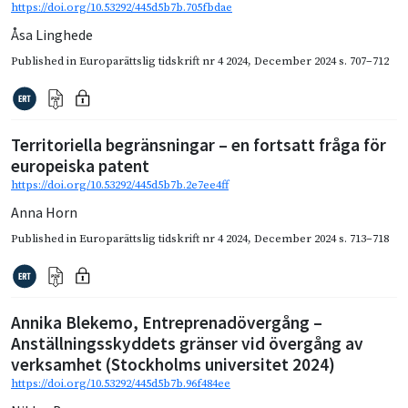
https://doi.org/10.53292/445d5b7b.705fbdae
Åsa Linghede
Published in
Europarättslig tidskrift nr 4 2024
,
December 2024
s. 707–712
Territoriella begränsningar – en fortsatt fråga för
europeiska patent
https://doi.org/10.53292/445d5b7b.2e7ee4ff
Anna Horn
Published in
Europarättslig tidskrift nr 4 2024
,
December 2024
s. 713–718
Annika Blekemo, Entreprenadövergång –
Anställningsskyddets gränser vid övergång av
verksamhet (Stockholms universitet 2024)
https://doi.org/10.53292/445d5b7b.96f484ee