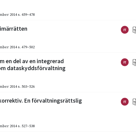
mber 2014
s. 459–478
rimärrätten
mber 2014
s. 479–502
m en del av en integrerad
e om dataskyddsförvaltning
mber 2014
s. 503–526
orrektiv. En förvaltningsrättslig
mber 2014
s. 527–538