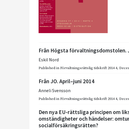
Från Högsta förvaltningsdomstolen. 
Eskil Nord
Published in
Förvaltningsrättslig tidskrift 2014 4
,
Dece
Från JO. April–juni 2014
Anneli Svensson
Published in
Förvaltningsrättslig tidskrift 2014 4
,
Dece
Den nya EU-rättsliga principen om lik
omständigheter och händelser: omtu
socialförsäkringsrätten?