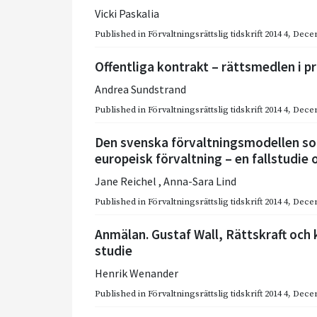
Vicki Paskalia
Published in
Förvaltningsrättslig tidskrift 2014 4
,
Dece
Offentliga kontrakt – rättsmedlen i p
Andrea Sundstrand
Published in
Förvaltningsrättslig tidskrift 2014 4
,
Dece
Den svenska förvaltningsmodellen so
europeisk förvaltning – en fallstudi
Jane Reichel
,
Anna-Sara Lind
Published in
Förvaltningsrättslig tidskrift 2014 4
,
Dece
Anmälan. Gustaf Wall, Rättskraft och k
studie
Henrik Wenander
Published in
Förvaltningsrättslig tidskrift 2014 4
,
Dece