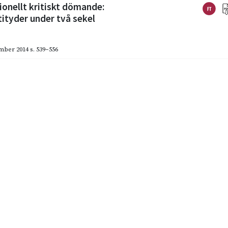
ionellt kritiskt dömande:
ityder under två sekel
mber 2014
s. 539–556