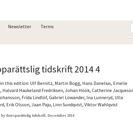
Newsletter
Terms
parättslig tidskrift 2014 4
in this edition:
Ulf Bernitz
,
Martin Bogg
,
Hans Danelius
,
Emelie
n
,
Halvard Haukeland Fredriksen
,
Johan Höök
,
Catherine Jacqueso
Johansson
,
Frida Lindlöf
,
Gabriel Löwander
,
Ina Lunneryd
,
Ulla
rd
,
Erik Olsson
,
Jaan Paju
,
Linn Sundqvist
,
Viktor Wahlqvist
d by
Europarättslig tidskrift
, December 2014