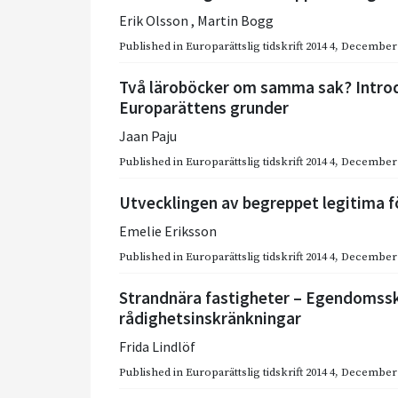
Erik Olsson
,
Martin Bogg
Published in
Europarättslig tidskrift 2014 4
,
December 
Två läroböcker om samma sak? Introdu
Europarättens grunder
Jaan Paju
Published in
Europarättslig tidskrift 2014 4
,
December 
Utvecklingen av begreppet legitima f
Emelie Eriksson
Published in
Europarättslig tidskrift 2014 4
,
December 
Strandnära fastigheter – Egendomss
rådighetsinskränkningar
Frida Lindlöf
Published in
Europarättslig tidskrift 2014 4
,
December 