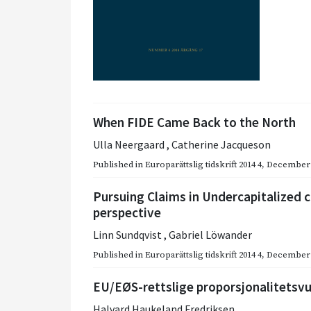
When FIDE Came Back to the North
Ulla Neergaard
,
Catherine Jacqueson
Published in
Europarättslig tidskrift 2014 4
,
December 
Pursuing Claims in Undercapitalized c
perspective
Linn Sundqvist
,
Gabriel Löwander
Published in
Europarättslig tidskrift 2014 4
,
December 
EU/EØS-rettslige proporsjonalitetsvu
Halvard Haukeland Fredriksen