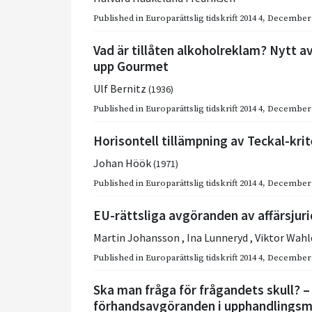
Published in
Europarättslig tidskrift 2014 4
,
December 
Vad är tillåten alkoholreklam? Nytt 
upp Gourmet
Ulf Bernitz
(1936)
Published in
Europarättslig tidskrift 2014 4
,
December 
Horisontell tillämpning av Teckal-krit
Johan Höök
(1971)
Published in
Europarättslig tidskrift 2014 4
,
December 
EU-rättsliga avgöranden av affärsjurid
Martin Johansson
,
Ina Lunneryd
,
Viktor Wahl
Published in
Europarättslig tidskrift 2014 4
,
December 
Ska man fråga för frågandets skull? 
förhandsavgöranden i upphandlingsm