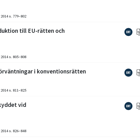
2014
s. 779–802
ktion till EU-rätten och
2014
s. 805–808
örväntningar i konventionsrätten
2014
s. 811–825
kyddet vid
2014
s. 826–848