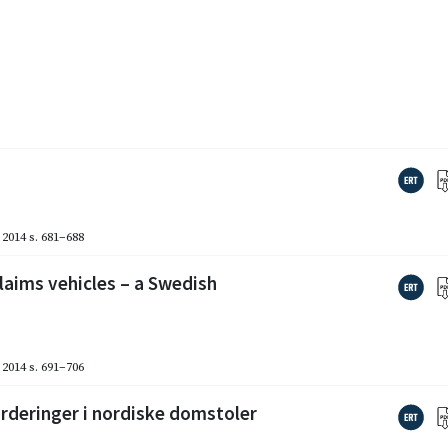
2014
s. 681–688
laims vehicles – a Swedish
2014
s. 691–706
rderinger i nordiske domstoler