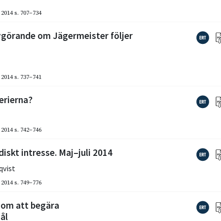
2014
s. 707–734
avgörande om Jägermeister följer
2014
s. 737–741
erierna?
2014
s. 742–746
iskt intresse. Maj–juli 2014
qvist
2014
s. 749–776
– om att begära
ål