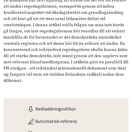
En kommitté har fått i uppdrag att utreda om det bör bli svårare
att ändra i regeringsformen, exempelvis genom att införa
kvalificerad majoritet vid riksdagsbeslut om grundlagsändring
och ett krav på att ett visst antal ledamöter deltar vid
omröstningen. I denna artikel ställs frågan om man inte borde
gå längre, om inte regeringsformen bör renodlas till att enbart
innehålla de för bevarandet av det demokratiska statsskicket
centrala reglerna och att dessa bör bli än svårare att ändra. En
koncentrerad och svårändrad regeringsform skulle kunna bidra
till att stärka demokratin, inte minst genom att den upplevs som
mer relevant bland medborgarna. I artikeln görs en parallell till
FN-stadgan – ett svårändrat internationellt dokument som visat
sig fungera väl trots att världen förändrats radikalt sedan dess
tillkomst.
Nedladdningsvillkor
Automatisk referens