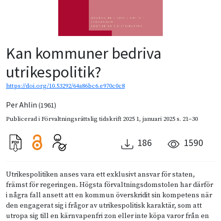
Kan kommuner bedriva
utrikespolitik?
https://doi.org/10.53292/64a86bc6.e970c0c8
Per Ahlin
(1961)
Publicerad i
Förvaltningsrättslig tidskrift 2025 1
,
januari 2025
s. 21–30
186
1590
Utrikespolitiken anses vara ett exklusivt ansvar för staten,
främst för regeringen. Högsta förvaltningsdomstolen har därför
i några fall ansett att en kommun överskridit sin kompetens när
den engagerat sig i frågor av utrikespolitisk karaktär, som att
utropa sig till en kärnvapenfri zon eller inte köpa varor från en