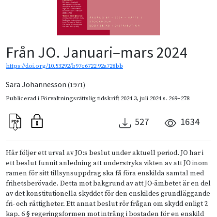
Från JO. Januari–mars 2024
https://doi.org/10.53292/b97c6722.92a728bb
Sara Johannesson
(1971)
Publicerad i
Förvaltningsrättslig tidskrift 2024 3
,
juli 2024
s. 269–278
527
1634
Här följer ett urval av JO:s beslut under aktuell period. JO har i
ett beslut funnit anledning att understryka vikten av att JO inom
ramen för sitt tillsynsuppdrag ska få föra enskilda samtal med
frihetsberövade. Detta mot bakgrund av att JO-ämbetet är en del
av det konstitutionella skyddet för den enskildes grundläggande
fri- och rättigheter. Ett annat beslut rör frågan om skydd enligt 2
kap. 6 § regeringsformen mot intrång i bostaden för en enskild