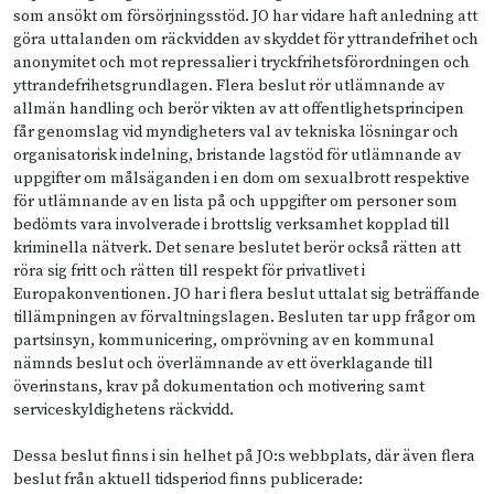
som ansökt om försörjningsstöd. JO har vidare haft anledning att
göra uttalanden om räckvidden av skyddet för yttrandefrihet och
anonymitet och mot repressalier i tryckfrihetsförordningen och
yttrandefrihetsgrundlagen. Flera beslut rör utlämnande av
allmän handling och berör vikten av att offentlighetsprincipen
får genomslag vid myndigheters val av tekniska lösningar och
organisatorisk indelning, bristande lagstöd för utlämnande av
uppgifter om målsäganden i en dom om sexualbrott respektive
för utlämnande av en lista på och uppgifter om personer som
bedömts vara involverade i brottslig verksamhet kopplad till
kriminella nätverk. Det senare beslutet berör också rätten att
röra sig fritt och rätten till respekt för privatlivet i
Europakonventionen. JO har i flera beslut uttalat sig beträffande
tillämpningen av förvaltningslagen. Besluten tar upp frågor om
partsinsyn, kommunicering, omprövning av en kommunal
nämnds beslut och överlämnande av ett överklagande till
överinstans, krav på dokumentation och motivering samt
serviceskyldighetens räckvidd.
Dessa beslut finns i sin helhet på JO:s webbplats, där även flera
beslut från aktuell tidsperiod finns publicerade: