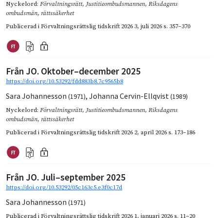
Nyckelord:
Förvaltningsrätt
,
Justitieombudsmannen
,
Riksdagens
ombudsmän
,
rättssäkerhet
Publicerad i
Förvaltningsrättslig tidskrift 2026 3
,
juli 2026
s. 357–370
Från JO. Oktober–december 2025
https://doi.org/10.53292/fdd883b8.7c9565b8
Sara Johannesson
,
Johanna Cervin-Ellqvist
(1971)
(1989)
Nyckelord:
Förvaltningsrätt
,
Justitieombudsmannen
,
Riksdagens
ombudsmän
,
rättssäkerhet
Publicerad i
Förvaltningsrättslig tidskrift 2026 2
,
april 2026
s. 173–186
Från JO. Juli–september 2025
https://doi.org/10.53292/05c163c5.e3f0c17d
Sara Johannesson
(1971)
Publicerad i
Förvaltningsrättslig tidskrift 2026 1
,
januari 2026
s. 11–20