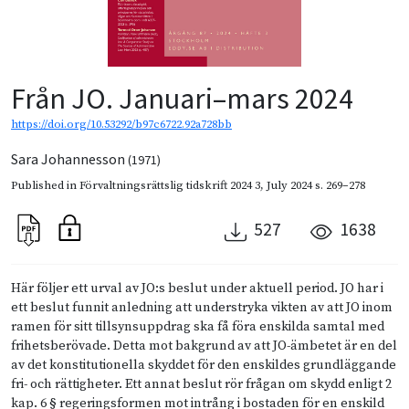
Från JO. Januari–mars 2024
https://doi.org/10.53292/b97c6722.92a728bb
Sara Johannesson
(1971)
Published in
Förvaltningsrättslig tidskrift 2024 3
,
July 2024
s. 269–278
527
1638
Här följer ett urval av JO:s beslut under aktuell period. JO har i
ett beslut funnit anledning att understryka vikten av att JO inom
ramen för sitt tillsynsuppdrag ska få föra enskilda samtal med
frihetsberövade. Detta mot bakgrund av att JO-ämbetet är en del
av det konstitutionella skyddet för den enskildes grundläggande
fri- och rättigheter. Ett annat beslut rör frågan om skydd enligt 2
kap. 6 § regeringsformen mot intrång i bostaden för en enskild