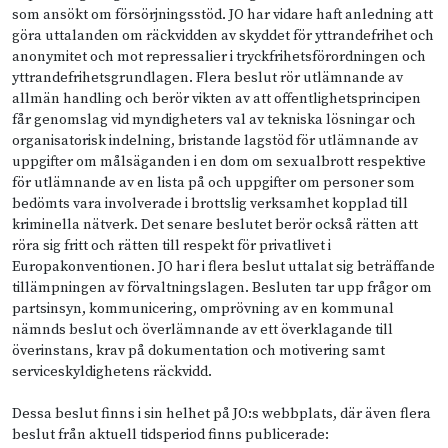
som ansökt om försörjningsstöd. JO har vidare haft anledning att
göra uttalanden om räckvidden av skyddet för yttrandefrihet och
anonymitet och mot repressalier i tryckfrihetsförordningen och
yttrandefrihetsgrundlagen. Flera beslut rör utlämnande av
allmän handling och berör vikten av att offentlighetsprincipen
får genomslag vid myndigheters val av tekniska lösningar och
organisatorisk indelning, bristande lagstöd för utlämnande av
uppgifter om målsäganden i en dom om sexualbrott respektive
för utlämnande av en lista på och uppgifter om personer som
bedömts vara involverade i brottslig verksamhet kopplad till
kriminella nätverk. Det senare beslutet berör också rätten att
röra sig fritt och rätten till respekt för privatlivet i
Europakonventionen. JO har i flera beslut uttalat sig beträffande
tillämpningen av förvaltningslagen. Besluten tar upp frågor om
partsinsyn, kommunicering, omprövning av en kommunal
nämnds beslut och överlämnande av ett överklagande till
överinstans, krav på dokumentation och motivering samt
serviceskyldighetens räckvidd.
Dessa beslut finns i sin helhet på JO:s webbplats, där även flera
beslut från aktuell tidsperiod finns publicerade: