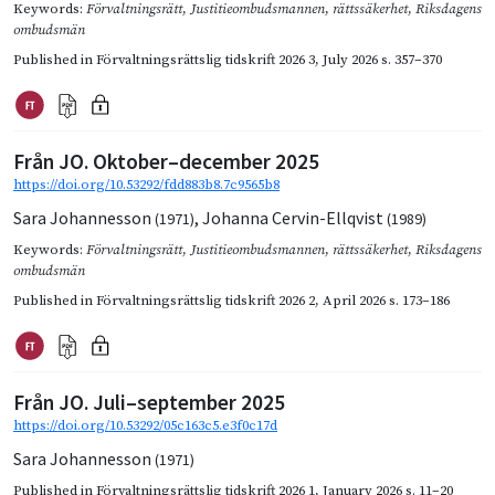
Keywords:
Förvaltningsrätt
,
Justitieombudsmannen
,
rättssäkerhet
,
Riksdagens
ombudsmän
Published in
Förvaltningsrättslig tidskrift 2026 3
,
July 2026
s. 357–370
Från JO. Oktober–december 2025
https://doi.org/10.53292/fdd883b8.7c9565b8
Sara Johannesson
,
Johanna Cervin-Ellqvist
(1971)
(1989)
Keywords:
Förvaltningsrätt
,
Justitieombudsmannen
,
rättssäkerhet
,
Riksdagens
ombudsmän
Published in
Förvaltningsrättslig tidskrift 2026 2
,
April 2026
s. 173–186
Från JO. Juli–september 2025
https://doi.org/10.53292/05c163c5.e3f0c17d
Sara Johannesson
(1971)
Published in
Förvaltningsrättslig tidskrift 2026 1
,
January 2026
s. 11–20