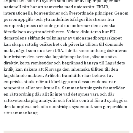
av juridiken som ett system som består av lager på lager där
nationell rätt har att samverka med unionsrätt, EKMR,
internationella konventioner och överordnade principer. Genom
personuppgifts- och yttrandefrihetsfrågor illustreras hur
europeisk praxis i ökande grad nu omformar den svenska
förståelsen av yttrandefriheten. Vidare diskuteras hur EU-
domstolens skiftande tolkningar av unionsmedborgarskapet
kan skapa rättslig osäkerhet och påverka tilliten till dömande
makt, något som nu sker i USA. I detta sammanhang diskuteras
hur brister i den svenska lagstiftningskedjan, såsom snäva
direktiv, korta remisstider och begränsad hänsyn till Lagrådets
kritik, kan riskera att försvaga den inhemska tilliten till den
lagstiftande makten. Artikeln framhåller här behovet av
empiriska studier för att klarlägga om dessa tendenser är
temporära eller strukturella. Sammanfattningsvis framträder
en rättsordning där allt är inte vad det synes vara och där
rättsvetenskaplig analys är och förblir central för att synliggöra
den komplexa och ofta motstridiga systematik som ger juridiken
sitt sammanhang.