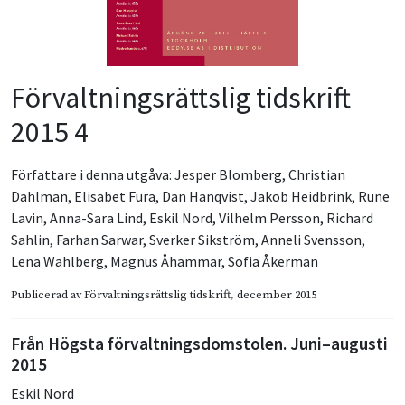
Förvaltningsrättslig tidskrift
2015 4
Författare i denna utgåva:
Jesper Blomberg
,
Christian
Dahlman
,
Elisabet Fura
,
Dan Hanqvist
,
Jakob Heidbrink
,
Rune
Lavin
,
Anna-Sara Lind
,
Eskil Nord
,
Vilhelm Persson
,
Richard
Sahlin
,
Farhan Sarwar
,
Sverker Sikström
,
Anneli Svensson
,
Lena Wahlberg
,
Magnus Åhammar
,
Sofia Åkerman
Publicerad av
Förvaltningsrättslig tidskrift
, december 2015
Från Högsta förvaltningsdomstolen. Juni–augusti
2015
Eskil Nord