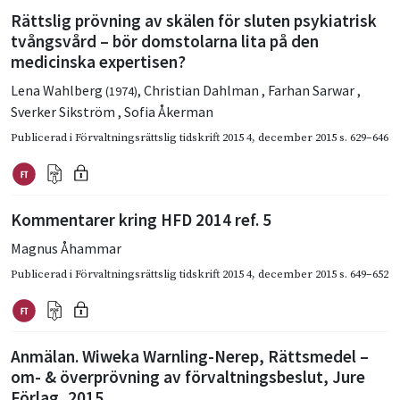
Rättslig prövning av skälen för sluten psykiatrisk
tvångsvård – bör domstolarna lita på den
medicinska expertisen?
Lena Wahlberg
,
Christian Dahlman
,
Farhan Sarwar
,
(1974)
Sverker Sikström
,
Sofia Åkerman
Publicerad i
Förvaltningsrättslig tidskrift 2015 4
,
december 2015
s. 629–646
Kommentarer kring HFD 2014 ref. 5
Magnus Åhammar
Publicerad i
Förvaltningsrättslig tidskrift 2015 4
,
december 2015
s. 649–652
Anmälan. Wiweka Warnling-Nerep, Rättsmedel –
om- & överprövning av förvaltningsbeslut, Jure
Förlag, 2015