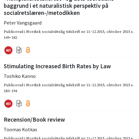
baggrund i et naturalistisk perspektiv på
socialretslæren-/metodikken
Peter Vangsgaard
Publicerad i
Nordisk socialrättslig tidskrift nr 11–12.2015
,
oktober 2015
s.
149–182
Stimulating Increased Birth Rates by Law
Toshiko Kanno
Publicerad i
Nordisk socialrättslig tidskrift nr 11–12.2015
,
oktober 2015
s.
183–194
Recension/Book review
Toomas Kotkas
Publicerad i
Nordisk socialrättslig tidskrift nr 11–12.2015
,
oktober 2015
s.