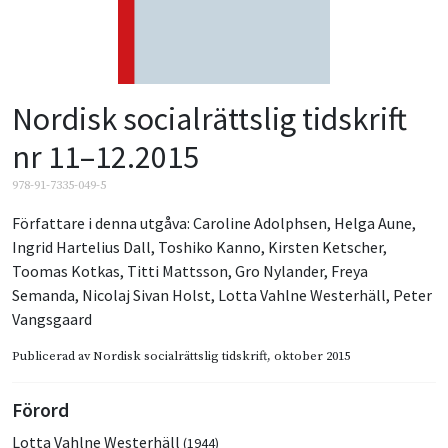
Nordisk socialrättslig tidskrift
nr 11–12.2015
978-91-7335-049-5
Författare i denna utgåva:
Caroline Adolphsen
,
Helga Aune
,
Ingrid Hartelius Dall
,
Toshiko Kanno
,
Kirsten Ketscher
,
Toomas Kotkas
,
Titti Mattsson
,
Gro Nylander
,
Freya
Semanda
,
Nicolaj Sivan Holst
,
Lotta Vahlne Westerhäll
,
Peter
Vangsgaard
Publicerad av
Nordisk socialrättslig tidskrift
, oktober 2015
Förord
Lotta Vahlne Westerhäll
(1944)