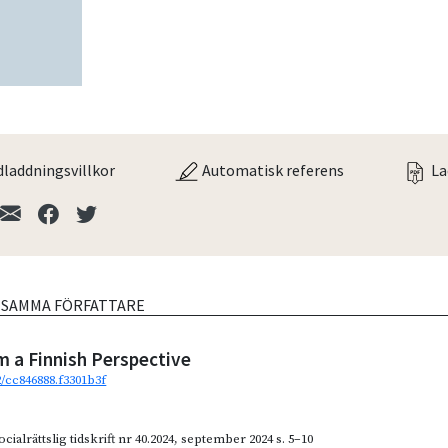
laddningsvillkor
Automatisk referens
La
V SAMMA FÖRFATTARE
m a Finnish Perspective
2/cc846888.f3301b3f
cialrättslig tidskrift nr 40.2024
,
september 2024
s. 5–10