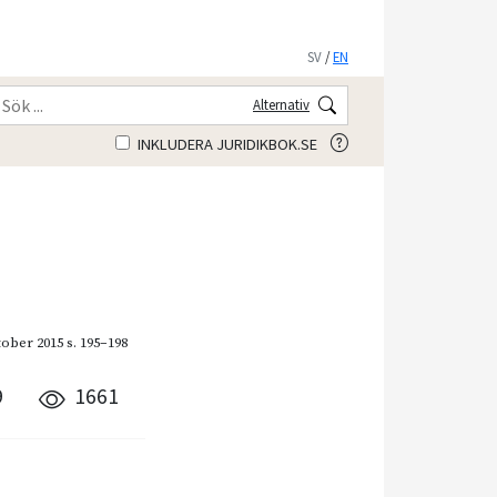
SV
/
EN
Alternativ
INKLUDERA JURIDIKBOK.SE
tober 2015
s. 195–198
9
1661