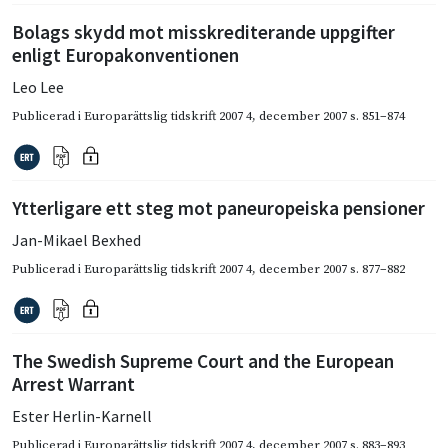
Bolags skydd mot misskrediterande uppgifter
enligt Europakonventionen
Leo Lee
Publicerad i
Europarättslig tidskrift 2007 4
,
december 2007
s. 851–874
Ytterligare ett steg mot paneuropeiska pensioner
Jan-Mikael Bexhed
Publicerad i
Europarättslig tidskrift 2007 4
,
december 2007
s. 877–882
The Swedish Supreme Court and the European
Arrest Warrant
Ester Herlin-Karnell
Publicerad i
Europarättslig tidskrift 2007 4
,
december 2007
s. 883–893