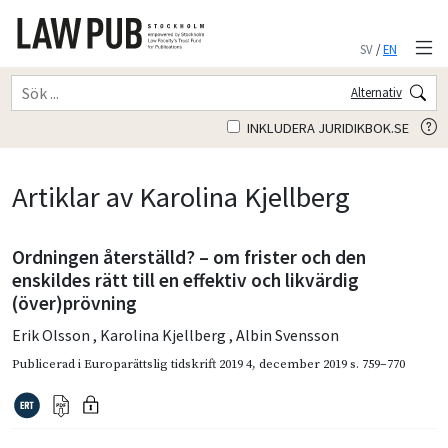
SV
/
EN
Alternativ
INKLUDERA JURIDIKBOK.SE
Artiklar av Karolina Kjellberg
Ordningen återställd? – om frister och den
enskildes rätt till en effektiv och likvärdig
(över)prövning
Erik Olsson
,
Karolina Kjellberg
,
Albin Svensson
Publicerad i
Europarättslig tidskrift 2019 4
,
december 2019
s. 759–770