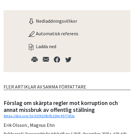
Nedladdningsvillkor
Automatisk referens
Ladda ned
FLER ARTIKLAR AV SAMMA FÖRFATTARE
Förslag om skärpta regler mot korruption och
annat missbruk av offentlig ställning
https://doi.org/10.53292/0bfb2204.95773f2a
Erik Olsson
,
Magnus Ehn
Publicerad i
Europarättslig tidskrift nr 4 2025
,
december 2025
s. 625–630