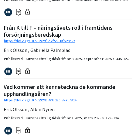
Från K till F – näringslivets roll i framtidens
försörjningsberedskap
https://doi.org/10.53292/f0c7f556.0fb28e7a
Erik Olsson
,
Gabriella Palmblad
Publicerad i
Europarättslig tidskrift nr 3 2025
,
september 2025
s. 445–452
Vad kommer att känneteckna de kommande
upphandlingsåren?
https://doi.org/10.53292/b5831dac.87a179d4
Erik Olsson
,
Albin Nyrén
Publicerad i
Europarättslig tidskrift nr 1 2025
,
mars 2025
s. 129–134