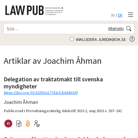
SV
/
EN
Alternativ
INKLUDERA JURIDIKBOK.SE
Artiklar av Joachim Åhman
Delegation av traktatmakt till svenska
myndigheter
https://doi.org/10.53292/a17743e5.bd4d0339
Joachim Åhman
Publicerad i
Förvaltningsrättslig tidskrift 2023 2
,
maj 2023
s. 207–242