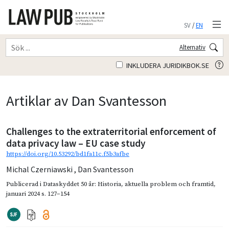
SV
/
EN
Alternativ
INKLUDERA JURIDIKBOK.SE
Artiklar av Dan Svantesson
Challenges to the extraterritorial enforcement of
data privacy law – EU case study
https://doi.org/10.53292/bd1fa11c.f5b3afbe
Michal Czerniawski
,
Dan Svantesson
Publicerad i
Dataskyddet 50 år: Historia, aktuella problem och framtid
,
januari 2024
s. 127–154