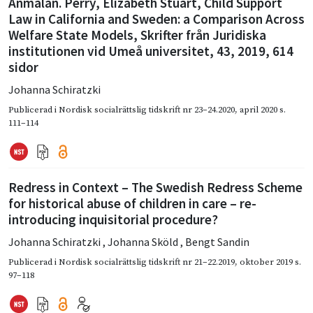
Anmälan. Perry, Elizabeth Stuart, Child Support
Law in California and Sweden: a Comparison Across
Welfare State Models, Skrifter från Juridiska
institutionen vid Umeå universitet, 43, 2019, 614
sidor
Johanna Schiratzki
Publicerad i
Nordisk socialrättslig tidskrift nr 23–24.2020
,
april 2020
s.
111–114
Redress in Context – The Swedish Redress Scheme
for historical abuse of children in care – re-
introducing inquisitorial procedure?
Johanna Schiratzki
,
Johanna Sköld
,
Bengt Sandin
Publicerad i
Nordisk socialrättslig tidskrift nr 21–22.2019
,
oktober 2019
s.
97–118