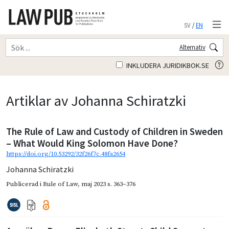
SV
/
EN
Alternativ
INKLUDERA JURIDIKBOK.SE
Artiklar av Johanna Schiratzki
The Rule of Law and Custody of Children in Sweden
– What Would King Solomon Have Done?
https://doi.org/10.53292/32f26f7c.48fa2654
Johanna Schiratzki
Publicerad i
Rule of Law
,
maj 2023
s. 363–376