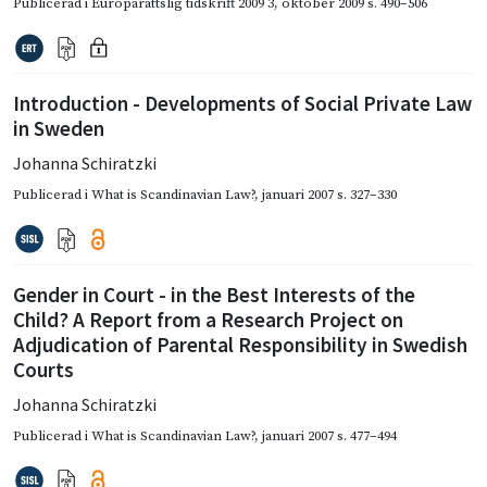
Publicerad i
Europarättslig tidskrift 2009 3
,
oktober 2009
s. 490–506
Introduction - Developments of Social Private Law
in Sweden
Johanna Schiratzki
Publicerad i
What is Scandinavian Law?
,
januari 2007
s. 327–330
Gender in Court - in the Best Interests of the
Child? A Report from a Research Project on
Adjudication of Parental Responsibility in Swedish
Courts
Johanna Schiratzki
Publicerad i
What is Scandinavian Law?
,
januari 2007
s. 477–494