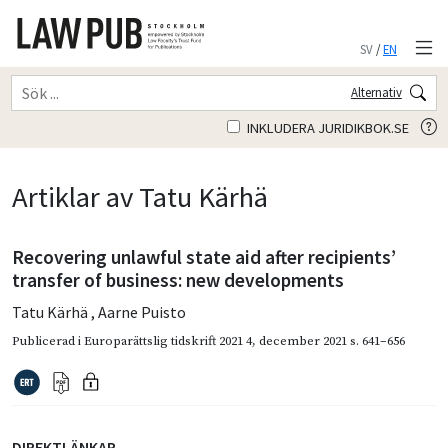
SV
/
EN
Alternativ
INKLUDERA JURIDIKBOK.SE
Artiklar av Tatu Kärhä
Recovering unlawful state aid after recipients’
transfer of business: new developments
Tatu Kärhä
,
Aarne Puisto
Publicerad i
Europarättslig tidskrift 2021 4
,
december 2021
s. 641–656
DIREKTLÄNKAR