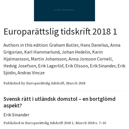
Europarättslig tidskrift 2018 1
Authors in this edition:
Graham Butler
,
Hans Danelius
,
Anna
Grigorian
,
Karl Hammarlund
,
Johan Hedelin
,
Karin
Hjalmarsson
,
Martin Johansson
,
Anna Jonsson Cornell
,
Hedvig Josefson
,
Erik Lagerlöf
,
Erik Olsson
,
Erik Sinander
,
Erik
Sjödin
,
Andras Vincze
Published by
Europarättslig tidskrift
, March 2018
Svensk rätt i utländsk domstol – en bortglömd
aspekt?
Erik Sinander
Published in
Europarättslig tidskrift 2018 1
,
March 2018
s. 7–10