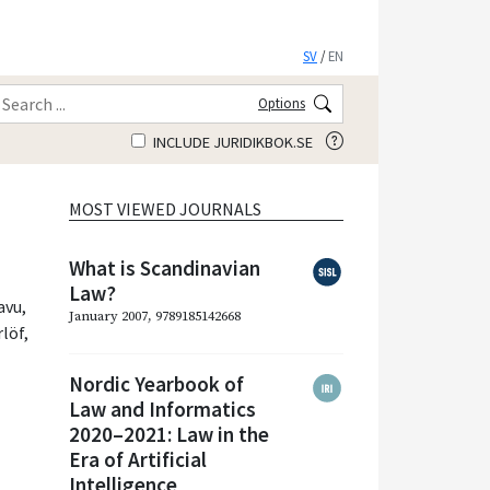
SV
/
EN
Options
INCLUDE JURIDIKBOK.SE
MOST VIEWED JOURNALS
What is Scandinavian
Law?
avu
,
January 2007, 9789185142668
rlöf
,
Nordic Yearbook of
Law and Informatics
2020–2021: Law in the
Era of Artificial
Intelligence