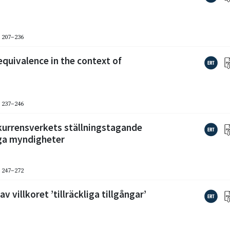
. 207–236
 equivalence in the context of
. 237–246
kurrensverkets ställningstagande
iga myndigheter
. 247–272
v villkoret ’tillräckliga tillgångar’