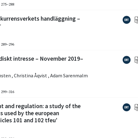
. 275–288
kurrensverkets handläggning –
r
. 289–296
idiskt intresse – November 2019–
lmsten
,
Christina Åqvist
,
Adam Sarenmalm
. 299–316
 and regulation: a study of the
s used by the european
cles 101 and 102 tfeu’