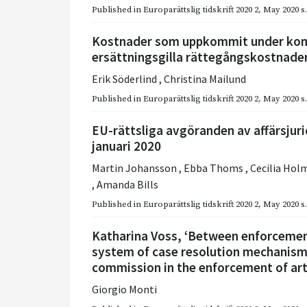
Published in
Europarättslig tidskrift 2020 2
,
May 2020
s
Kostnader som uppkommit under kon
ersättningsgilla rättegångskostnade
Erik Söderlind
,
Christina Mailund
Published in
Europarättslig tidskrift 2020 2
,
May 2020
s
EU-rättsliga avgöranden av affärsjur
januari 2020
Martin Johansson
,
Ebba Thoms
,
Cecilia Ho
,
Amanda Bills
Published in
Europarättslig tidskrift 2020 2
,
May 2020
s
Katharina Voss, ‘Between enforcement
system of case resolution mechanism
commission in the enforcement of arti
Giorgio Monti