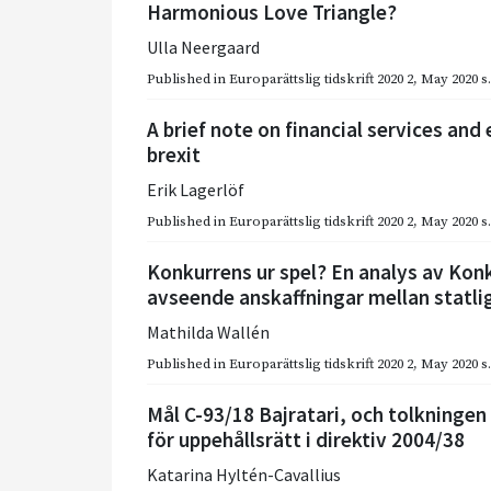
Harmonious Love Triangle?
Ulla Neergaard
Published in
Europarättslig tidskrift 2020 2
,
May 2020
s
A brief note on financial services and
brexit
Erik Lagerlöf
Published in
Europarättslig tidskrift 2020 2
,
May 2020
s
Konkurrens ur spel? En analys av Kon
avseende anskaffningar mellan statl
Mathilda Wallén
Published in
Europarättslig tidskrift 2020 2
,
May 2020
s
Mål C-93/18 Bajratari, och tolkningen a
för uppehållsrätt i direktiv 2004/38
Katarina Hyltén-Cavallius