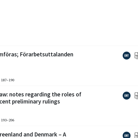
omföras; Förarbetsuttalanden
. 187–190
aw: notes regarding the roles of
cent preliminary rulings
. 193–206
Greenland and Denmark – A