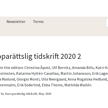
Newsletter
Terms
parättslig tidskrift 2020 2
in this edition:
Christina Åqvist
,
Ulf Bernitz
,
Amanda Bills
,
Katri H
 Holmsten
,
Katarina Hyltén-Cavallius
,
Martin Johansson
,
Erik Lage
a Mailund
,
Giorgio Monti
,
Ulla Neergaard
,
Anna Rogalska Hedlund
,
arenmalm
,
Erik Söderlind
,
Ebba Thoms
,
Mathilda Wallén
d by
Europarättslig tidskrift
, May 2020