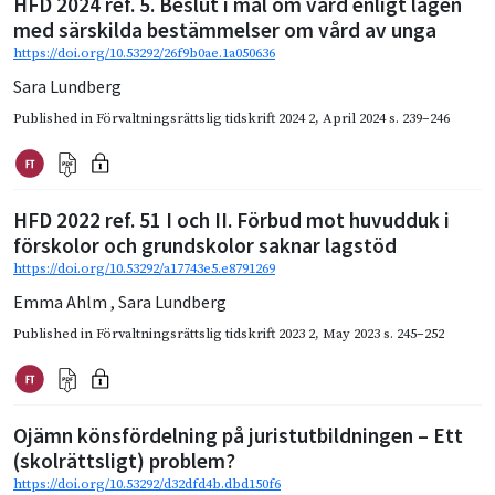
HFD 2024 ref. 5. Beslut i mål om vård enligt lagen
med särskilda bestämmelser om vård av unga
https://doi.org/10.53292/26f9b0ae.1a050636
Sara Lundberg
Published in
Förvaltningsrättslig tidskrift 2024 2
,
April 2024
s. 239–246
HFD 2022 ref. 51 I och II. Förbud mot huvudduk i
förskolor och grundskolor saknar lagstöd
https://doi.org/10.53292/a17743e5.e8791269
Emma Ahlm
,
Sara Lundberg
Published in
Förvaltningsrättslig tidskrift 2023 2
,
May 2023
s. 245–252
Ojämn könsfördelning på juristutbildningen – Ett
(skolrättsligt) problem?
https://doi.org/10.53292/d32dfd4b.dbd150f6