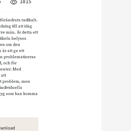
6
1815
förändrats radikalt.
ning till att idag
rre män. Är detta ett
rtikeln belyses
ngen om den
 är att ge ett
an problematiseras
, och för
udenter. Med
 att
igt problem, men
 individuella
erktyg som kan komma
wnload