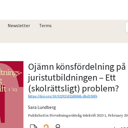
Newsletter
Terms
Ojämn könsfördelning på
juristutbildningen – Ett
(skolrättsligt) problem?
https://doi.org/10.53292/d32dfd4b.dbd150f6
Sara Lundberg
Published in
Förvaltningsrättslig tidskrift 2023 1
,
February 20