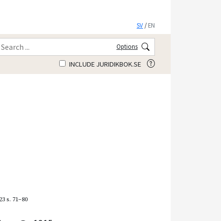
SV
/
EN
Options
INCLUDE JURIDIKBOK.SE
23
s. 71–80