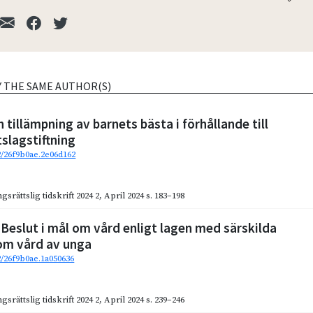
Y THE SAME AUTHOR(S)
 tillämpning av barnets bästa i förhållande till
tslagstiftning
92/26f9b0ae.2e06d162
gsrättslig tidskrift 2024 2
,
April 2024
s. 183–198
. Beslut i mål om vård enligt lagen med särskilda
om vård av unga
2/26f9b0ae.1a050636
gsrättslig tidskrift 2024 2
,
April 2024
s. 239–246