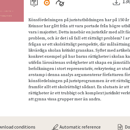
13
Könsfördelningen på juristutbildningen har på 150 år 
Kvinnor har gått från att vara portade från högre utbild
vara i majoritet. Detta innebär en juristkår med allt fä
problem, och är det i så fall ett rättsligt problem? I a
frågan ur ett skolrättsligt perspektiv, där målsättni
likvärdiga skolan kritiskt granskas. Syftet med artikeln
konkret exempel på hur barns rättigheter i skolan k
utifrån lärosätenas svårigheter att skapa en jämställd
befolkningen i stort representativ, rekrytering av st
avstamp i denna analys argumenterar författaren för
könsfördelningen på juristprogrammen är ett rättsl
framför allt ett skolrättsligt sådant. En slutsats är att
rättigheter är ett trubbigt och komplext juridiskt v
att gynna vissa grupper mer än andra.
nload conditions
Automatic reference
Do